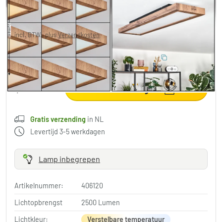
€ 103,99
-20%
Je redt
€ 26,00
Adviesprijs:
€ 129,99
incl. BTW., plus
Verzendkosten
,
Gratis verzending
in NL
10% BESPAREN
:
LIGHT
Code:
in winkelwagen
Gratis verzending
in NL
Levertijd 3-5 werkdagen
Lamp inbegrepen
Artikelnummer:
406120
Lichtopbrengst
2500 Lumen
Lichtkleur:
Verstelbare temperatuur