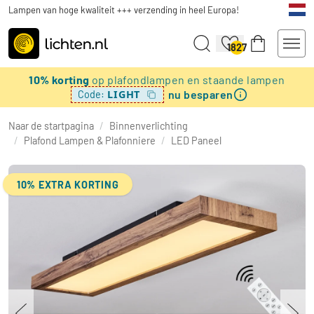
Lampen van hoge kwaliteit +++ verzending in heel Europa!
1827
10% korting
op plafondlampen en staande lampen
nu besparen
LIGHT
Code:
Naar de startpagina
/
Binnenverlichting
/
Plafond Lampen & Plafonniere
/
LED Paneel
10% EXTRA KORTING