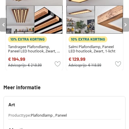
10% EXTRA KORTING
10% EXTRA KORTING
Tandragee Plafondlamp,
Salmi Plafondlamp, Paneel
Paneel LED houtlook, Zwart, 1-
LED houtlook, Zwart, 1-licht
licht
€ 194,99
€ 129,99
Adviesprijs:
€ 249,99
Adviesprijs:
€ 149,99
Meer informatie
Art
Producttype:
Plafondlamp , Paneel