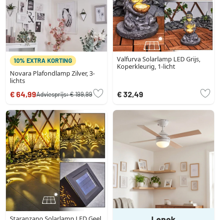
Valfurva Solarlamp LED Grijs,
10% EXTRA KORTING
Koperkleurig, 1-licht
Novara Plafondlamp Zilver, 3-
lichts
€ 64,99
€ 32,49
Adviesprijs:
€ 199,99
Staranzano Solarlamp LED Geel,
Lenok