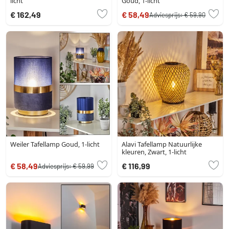
licht
Goud, 1-licht
€ 162,49
€ 58,49
Adviesprijs:
€ 59,90
Weiler Tafellamp Goud, 1-licht
Alavi Tafellamp Natuurlijke
kleuren, Zwart, 1-licht
€ 58,49
€ 116,99
Adviesprijs:
€ 59,99