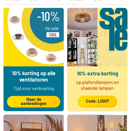
10% korting op alle
10% extra korting
ventilatoren
op plafondlampen en
staande lampen
Tijd voor verkoeling
Naar de
Code: LIGHT
aanbiedingen