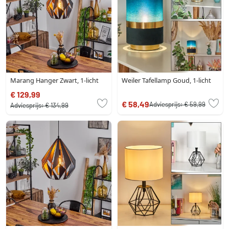
Marang Hanger Zwart, 1-licht
Weiler Tafellamp Goud, 1-licht
€ 129,99
€ 58,49
Adviesprijs:
€ 59,99
Adviesprijs:
€ 134,99