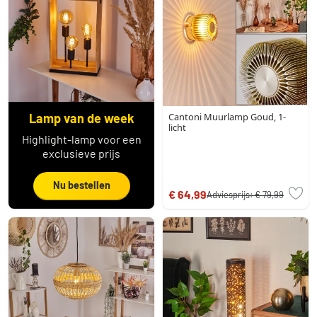
Lamp van de week
Cantoni Muurlamp Goud, 1-
licht
Highlight-lamp voor een
exclusieve prijs
Nu bestellen
€ 64,99
Adviesprijs:
€ 79,99