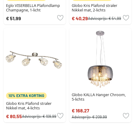
Eglo VISERBELLA Plafondlamp
Globo Kris Plafond straler
Champagne, 1-licht
Nikkel mat, 2-lichts
€ 51,99
€ 40,29
Adviesprijs:
€ 54,99
Globo KALLA Hanger Chroom,
10% EXTRA KORTING
5-lichts
Globo Kris Plafond straler
Nikkel mat, 4-lichts
€ 168,27
€ 80,55
Adviesprijs:
€ 109,99
Adviesprijs:
€ 209,99