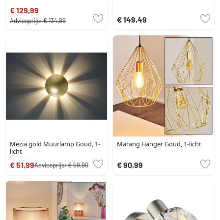
€ 129,99
€ 149,49
Adviesprijs:
€ 134,99
Mezia gold Muurlamp Goud, 1-
Marang Hanger Goud, 1-licht
licht
€ 51,99
€ 90,99
Adviesprijs:
€ 59,90