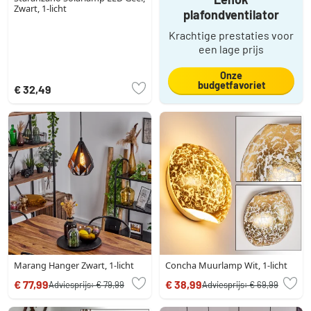
Zwart, 1-licht
plafondventilator
Krachtige prestaties voor
een lage prijs
Onze
budgetfavoriet
€ 32,49
Marang Hanger Zwart, 1-licht
Concha Muurlamp Wit, 1-licht
€ 77,99
€ 38,99
Adviesprijs:
€ 79,99
Adviesprijs:
€ 69,99