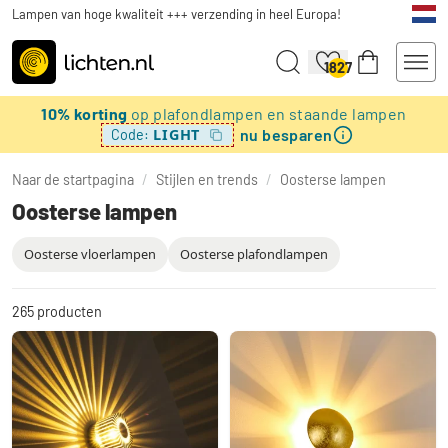
Lampen van hoge kwaliteit +++ verzending in heel Europa!
1827
10% korting
op plafondlampen en staande lampen
nu besparen
LIGHT
Code:
Naar de startpagina
/
Stijlen en trends
/
Oosterse lampen
Oosterse lampen
Oosterse vloerlampen
Oosterse plafondlampen
265
producten