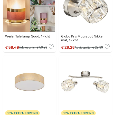
Weiler Tafellamp Goud, 1-licht
Globo Kris Muurspot Nikkel
mat, 1-licht
€ 58,49
€ 26,26
Adviesprijs:
€ 59,99
Adviesprijs:
€ 29,99
10% EXTRA KORTING
10% EXTRA KORTING