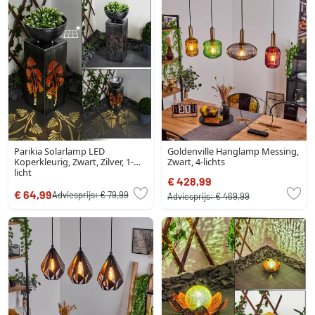
Parikia Solarlamp LED
Goldenville Hanglamp Messing,
Koperkleurig, Zwart, Zilver, 1-
Zwart, 4-lichts
licht
€ 428,99
€ 64,99
Adviesprijs:
€ 79,99
Adviesprijs:
€ 469,99