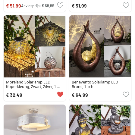
€ 51,99
€ 51,99
Adviesprijs:
€ 69,99
Moreland Solarlamp LED
Benevento Solarlamp LED
Koperkleurig, Zwart, Zilver, 1-
Brons, 1-licht
licht
€ 32,49
€ 64,99