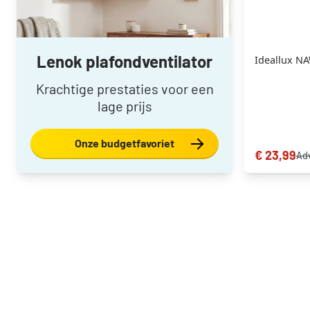
Lenok plafondventilator
Ideallux NA
Krachtige prestaties voor een
lage prijs
Onze budgetfavoriet
€ 23,99
Adv