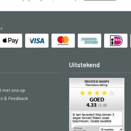
es
Uitstekend
 met ons op
en & Feedback