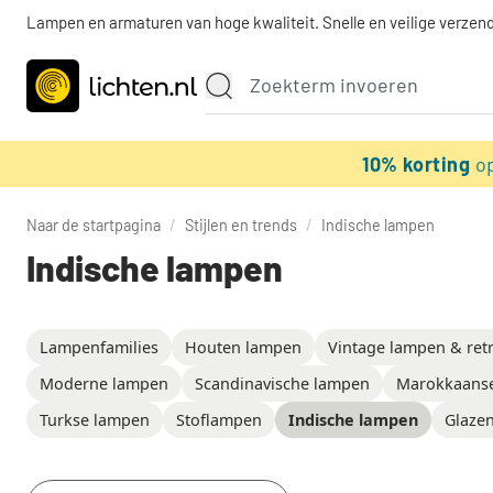
Lampen en armaturen van hoge kwaliteit. Snelle en veilige verzend
10% korting
o
Naar de startpagina
/
Stijlen en trends
/
Indische lampen
Indische lampen
Lampenfamilies
Houten lampen
Vintage lampen & ret
Moderne lampen
Scandinavische lampen
Marokkaans
Turkse lampen
Stoflampen
Indische lampen
Glaze