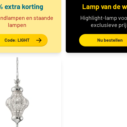
% extra korting
Lamp van de 
ondlampen en staande
Highlight-lamp voo
lampen
exclusieve prij
Code: LIGHT
Nu bestellen