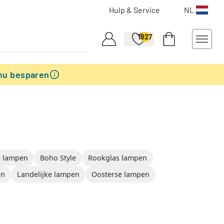
Hulp & Service
NL
1827
nu besparen
e lampen
Boho Style
Rookglas lampen
en
Landelijke lampen
Oosterse lampen