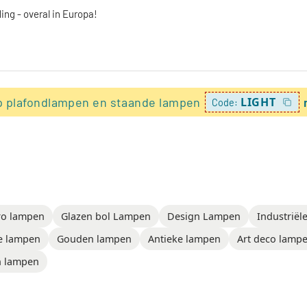
ing - overal in Europa!
p plafondlampen en staande lampen
LIGHT
Code:
ro lampen
Glazen bol Lampen
Design Lampen
Industriël
e lampen
Gouden lampen
Antieke lampen
Art deco lamp
n lampen