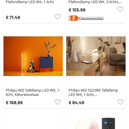
Plafondlamp LED Wit, 1-licht
Plafondlamp LED Wit, 3-lichts,
Kleurwisselaar
€ 155,99
€ 71,49
Productgegevensblad
Philips WiZ Tafellamp LED Wit, 1-
Philips WiZ SQUIRE Tafellamp
licht, Kleurwisselaar
LED Wit, 1-licht,
Afstandsbediening,
€ 168,99
€ 84,49
Kleurwisselaar