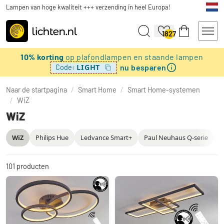
Lampen van hoge kwaliteit +++ verzending in heel Europa!
1827
10% korting
op plafondlampen en staande lampen
nu besparen
LIGHT
Code:
Naar de startpagina
/
Smart Home
/
Smart Home-systemen
/
WiZ
WiZ
WiZ
Philips Hue
Ledvance Smart+
Paul Neuhaus Q-serie
E
101
producten