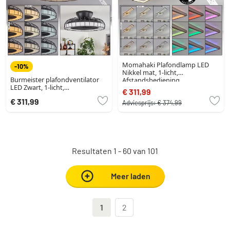
Momahaki Plafondlamp LED
-10%
Nikkel mat, 1-licht,
Burmeister plafondventilator
Afstandsbediening
LED Zwart, 1-licht,
€ 311,99
Afstandsbediening
€ 311,99
Adviesprijs:
€ 374,99
Resultaten 1 - 60 van 101
Meer laden
1
2