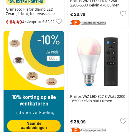
Philips WiZ LED E14 4,9 Watt
10% EXTRA KORTING
2200-6500 Kelvin 470 Lumen
Grimacco Plafondlamp LED
Zwart, 1-licht, Kleurwisselaar
€ 20,79
€ 84,49
Adviesprijs:
€ 84,99
Productgegevensblad
10% korting op alle
Philips WiZ LED E27 8 Watt 2200
- 6500 Kelvin 806 Lumen
ventilatoren
Tijd voor verkoeling
€ 38,99
Naar de
aanbiedingen
Productgegevensblad