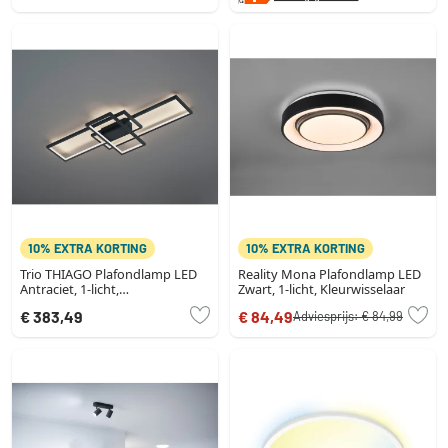
10% EXTRA KORTING
10% EXTRA KORTING
Trio THIAGO Plafondlamp LED
Reality Mona Plafondlamp LED
Antraciet, 1-licht,
Zwart, 1-licht, Kleurwisselaar
Afstandsbediening,
€ 383,49
€ 84,49
Adviesprijs:
€ 84,99
Kleurwisselaar