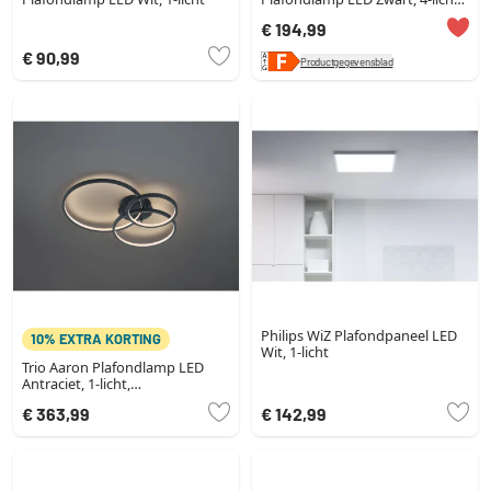
Kleurwisselaar
€ 194,99
€ 90,99
Productgegevensblad
Philips WiZ Plafondpaneel LED
10% EXTRA KORTING
Wit, 1-licht
Trio Aaron Plafondlamp LED
Antraciet, 1-licht,
Afstandsbediening,
€ 363,99
€ 142,99
Kleurwisselaar