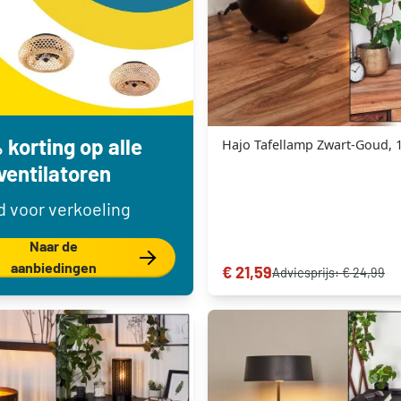
 korting op alle
Hajo Tafellamp Zwart-Goud, 1
ventilatoren
jd voor verkoeling
Naar de
aanbiedingen
€ 21,59
Adviesprijs:
€ 24,99