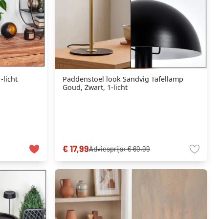
-licht
Paddenstoel look Sandvig Tafellamp
Goud, Zwart, 1-licht
€ 17,99
Adviesprijs:
€ 69,99