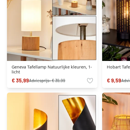
Geneva Tafellamp Natuurlijke kleuren, 1-
Hobart Tafe
licht
€ 35,99
€ 9,59
Adviesprijs:
€ 39,99
Advi