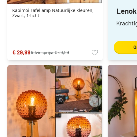
Lenok 
Kabimoi Tafellamp Natuurlijke kleuren,
Zwart, 1-licht
Krachti
O
€ 29,99
Adviesprijs:
€ 49,99