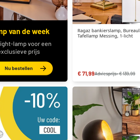
p van de week
Ragaz bankierslamp, Bureau
Tafellamp Messing, 1-licht
light-lamp voor een
exclusieve prijs
Nu bestellen
€ 71,99
Adviesprijs:
€ 139,99