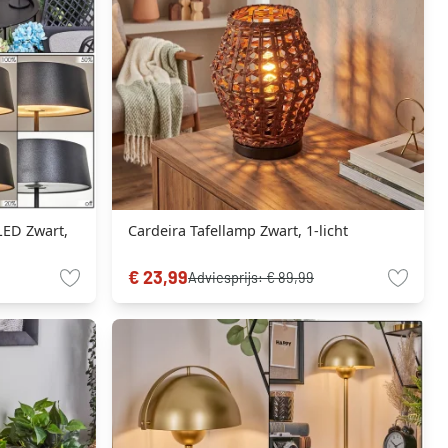
LED Zwart,
Cardeira Tafellamp Zwart, 1-licht
€ 23,99
Adviesprijs:
€ 89,99