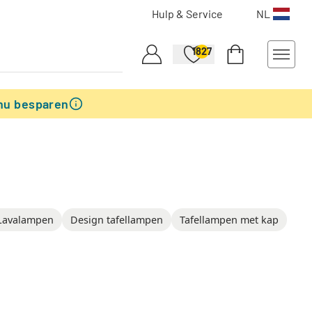
Hulp & Service
NL
1827
nu besparen
Lavalampen
Design tafellampen
Tafellampen met kap