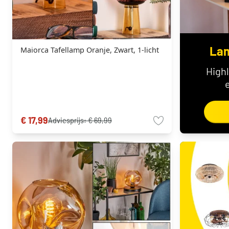
Lam
Maiorca Tafellamp Oranje, Zwart, 1-licht
High
€ 17,99
Adviesprijs:
€ 69,99