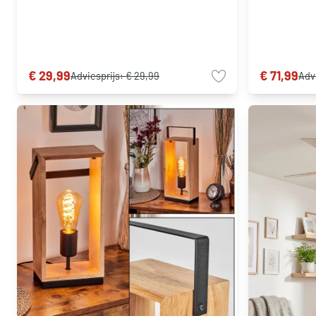
€ 29,99
€ 71,99
Adviesprijs:
€ 29,99
Adv