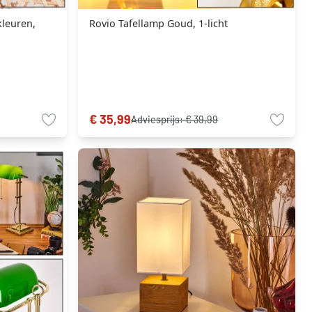
kleuren,
Rovio Tafellamp Goud, 1-licht
€ 35,99
Adviesprijs:
€ 39,99