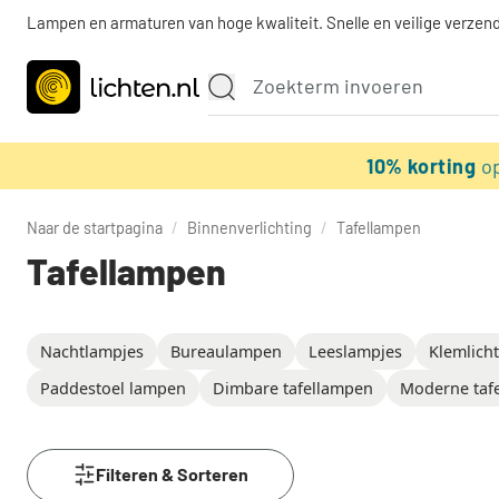
Lampen en armaturen van hoge kwaliteit. Snelle en veilige verzend
10% korting
o
Naar de startpagina
/
Binnenverlichting
/
Tafellampen
Tafellampen
Nachtlampjes
Bureaulampen
Leeslampjes
Klemlich
Paddestoel lampen
Dimbare tafellampen
Moderne taf
Filteren & Sorteren