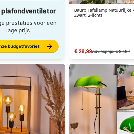
plafondventilator
Bauro Tafellamp Natuurlijke 
Zwart, 2-lichts
ge prestaties voor een
lage prijs
nze budgetfavoriet
€ 29,99
Adviesprijs:
€ 89,99