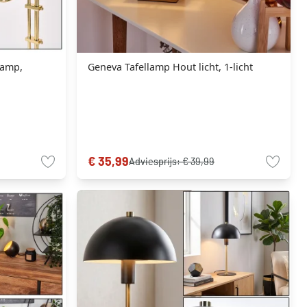
lamp,
Geneva Tafellamp Hout licht, 1-licht
€ 35,99
Adviesprijs:
€ 39,99