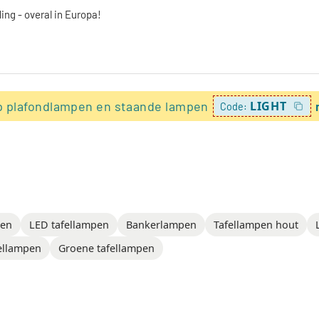
ing - overal in Europa!
p plafondlampen en staande lampen
LIGHT
Code:
ten
LED tafellampen
Bankerlampen
Tafellampen hout
ellampen
Groene tafellampen