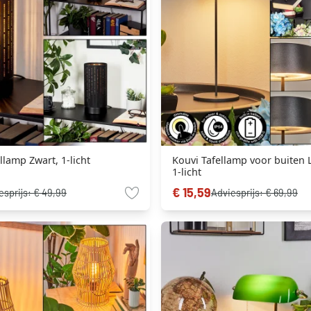
llamp Zwart, 1-licht
Kouvi Tafellamp voor buiten 
1-licht
€ 15,59
esprijs:
€ 49,99
Adviesprijs:
€ 69,99