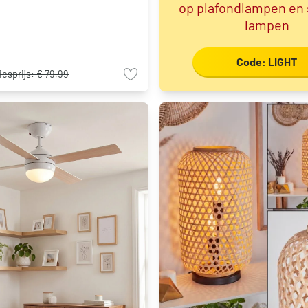
op plafondlampen en
lampen
Code: LIGHT
iesprijs:
€ 79,99