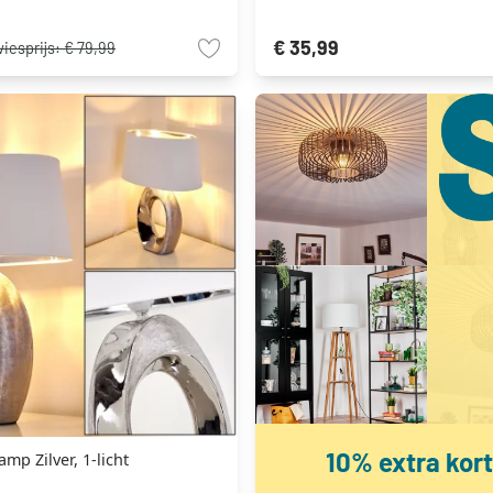
€ 35,99
iesprijs:
€ 79,99
10% extra kort
amp Zilver, 1-licht