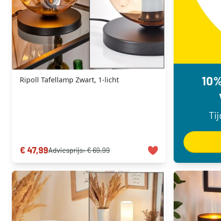
10%
Ripoll Tafellamp Zwart, 1-licht
Ti
€ 47,99
Adviesprijs:
€ 69,99