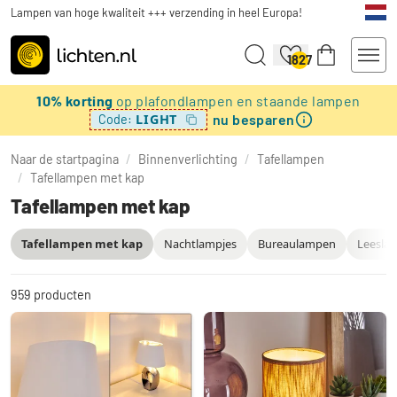
Lampen van hoge kwaliteit +++ verzending in heel Europa!
1827
10% korting
op plafondlampen en staande lampen
nu besparen
LIGHT
Code:
Naar de startpagina
/
Binnenverlichting
/
Tafellampen
/
Tafellampen met kap
Tafellampen met kap
Tafellampen met kap
Nachtlampjes
Bureaulampen
Leesla
959
producten