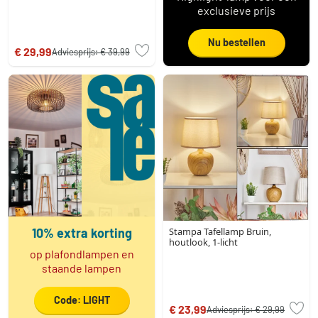
exclusieve prijs
Nu bestellen
€ 29,99
Adviesprijs:
€ 39,99
10% extra korting
Stampa Tafellamp Bruin,
houtlook, 1-licht
op plafondlampen en
staande lampen
Code: LIGHT
€ 23,99
Adviesprijs:
€ 29,99