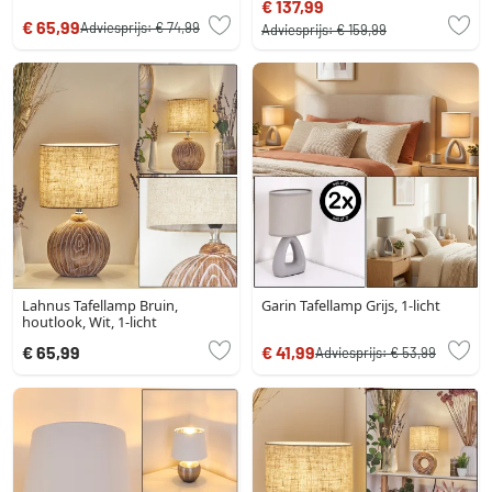
€ 137,99
€ 65,99
Adviesprijs:
€ 74,99
Adviesprijs:
€ 159,99
Lahnus Tafellamp Bruin,
Garin Tafellamp Grijs, 1-licht
houtlook, Wit, 1-licht
€ 65,99
€ 41,99
Adviesprijs:
€ 53,99