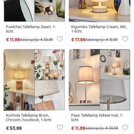
Puelches Tafellamp Zwart, 1-
Kigombo Tafellamp Cream, Wit,
licht
1-licht
€ 11,99
€ 17,99
Adviesprijs:
€ 39,99
Adviesprijs:
€ 19,99
Korhola Tafellamp Bruin,
Paao Tafellamp Nikkel mat, 1-
Chroom, houtlook, 1-licht
licht
€ 53,99
€ 11,99
Adviesprijs:
€ 39,99