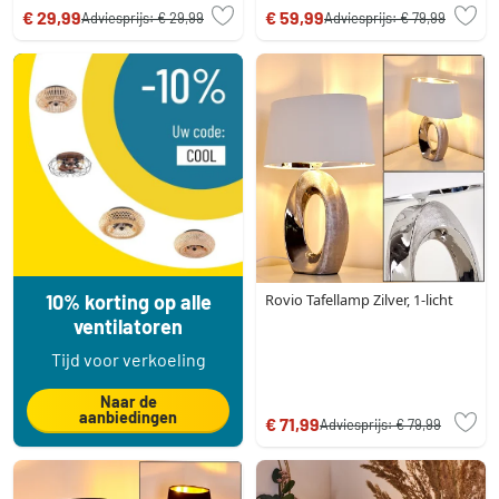
€ 29,99
€ 59,99
Adviesprijs:
€ 29,99
Adviesprijs:
€ 79,99
10% korting op alle
Rovio Tafellamp Zilver, 1-licht
ventilatoren
Tijd voor verkoeling
Naar de
aanbiedingen
€ 71,99
Adviesprijs:
€ 79,99