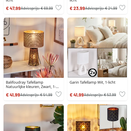
licht
licht
€ 47,99
€ 23,99
Adviesprijs:
€ 69,99
Adviesprijs:
€ 24,99
Balifoudray Tafellamp
Garin Tafellamp Wit, 1-licht
Natuurlijke kleuren, Zwart, 1-
licht
€ 41,99
€ 41,99
Adviesprijs:
€ 54,99
Adviesprijs:
€ 53,99