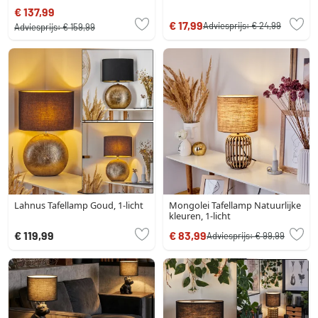
€ 137,99
€ 17,99
Adviesprijs:
€ 24,99
Adviesprijs:
€ 159,99
Lahnus Tafellamp Goud, 1-licht
Mongolei Tafellamp Natuurlijke
kleuren, 1-licht
€ 119,99
€ 83,99
Adviesprijs:
€ 99,99