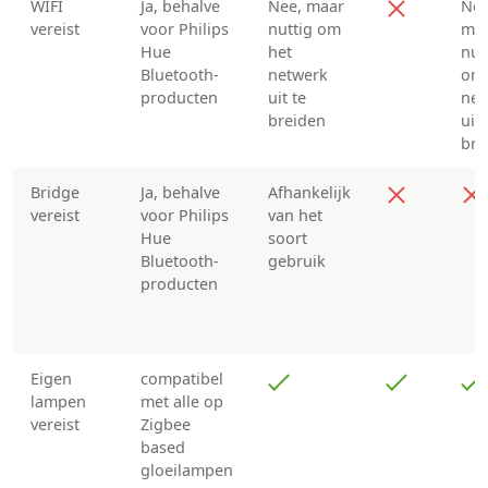
WIFI
Ja, behalve
Nee, maar
Nee
vereist
voor Philips
nuttig om
ma
Hue
het
nut
Bluetooth-
netwerk
om 
producten
uit te
net
breiden
uit 
bre
Bridge
Ja, behalve
Afhankelijk
vereist
voor Philips
van het
Hue
soort
Bluetooth-
gebruik
producten
Eigen
compatibel
lampen
met alle op
vereist
Zigbee
based
gloeilampen