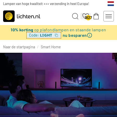
Lampen van hoge kwaliteit +++ verzending in heel Europa!
1827
10% korting
op plafondlampen en staande lampen
nu besparen
LIGHT
Code:
Naar de startpagina
/
Smart Home