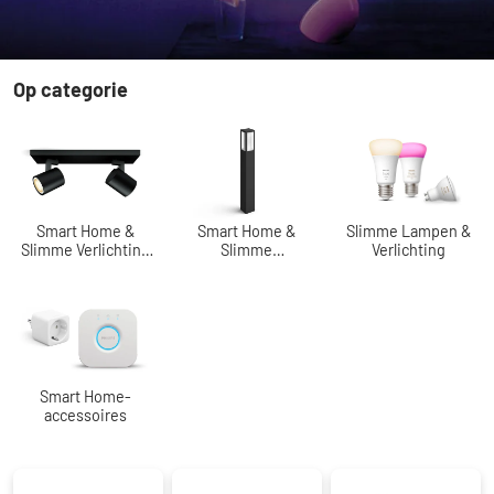
Op categorie
Smart Home
Het nummer één onderwerp zijn Smart Home-systemen.
Wilt u deel uitmaken van deze technische revolutie? Doe
met ons mee en begin opnieuw met Smart-Start.
Smart Home &
Smart Home &
Slimme Lampen &
Slimme Verlichting
Slimme
Verlichting
binnen
Buitenverlichting
Smart Home-
accessoires