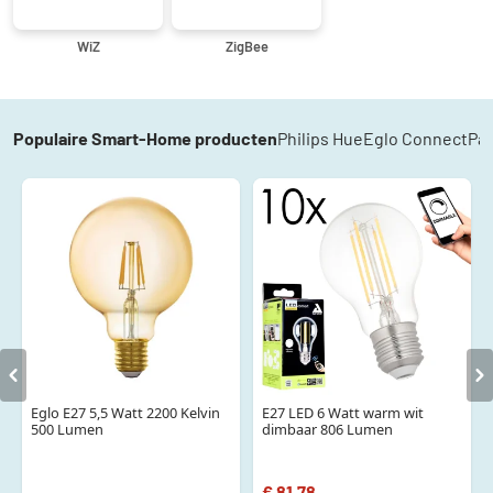
WiZ
ZigBee
Populaire Smart-Home producten
Philips Hue
Eglo Connect
Pa
Eglo E27 5,5 Watt 2200 Kelvin
E27 LED 6 Watt warm wit
500 Lumen
dimbaar 806 Lumen
€ 81,78