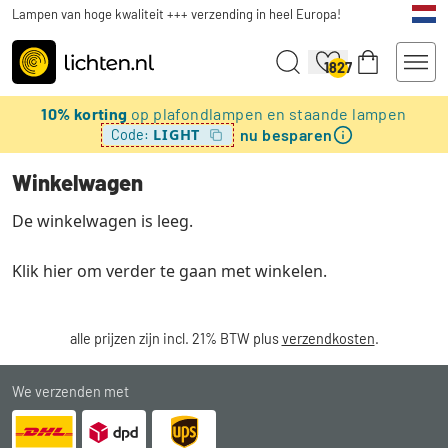
Lampen van hoge kwaliteit +++ verzending in heel Europa!
1827
10% korting
op plafondlampen en staande lampen
nu besparen
LIGHT
Code:
Winkelwagen
De winkelwagen is leeg.
Klik
hier
om verder te gaan met winkelen.
alle prijzen zijn incl. 21% BTW plus
verzendkosten
.
We verzenden met