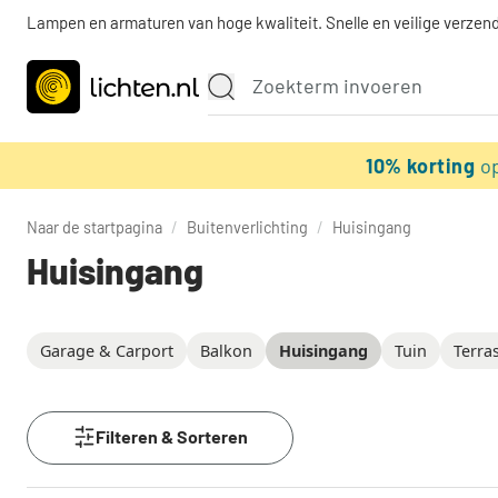
Lampen en armaturen van hoge kwaliteit. Snelle en veilige verzend
10% korting
o
Naar de startpagina
/
Buitenverlichting
/
Huisingang
Huisingang
Garage & Carport
Balkon
Huisingang
Tuin
Terra
Filteren & Sorteren