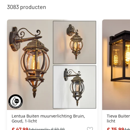
3083
producten
Lentua Buiten muurverlichting Bruin,
Tieva Buite
Goud, 1-licht
licht
€ 47,99
€ 35,99
Adviesprijs:
€ 59,99
Adv