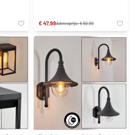
€ 47,99
Adviesprijs:
€ 59,99