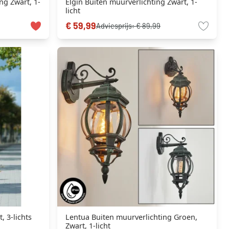
ng Zwart, 1-
Elgin Buiten muurverlichting Zwart, 1-
licht
€ 59,99
Adviesprijs:
€ 89,99
 3-lichts
Lentua Buiten muurverlichting Groen,
Zwart, 1-licht