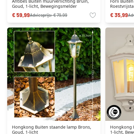
Antibes Buiten muurverlichting Bruin,
Forli Buite
Goud, 1-licht, Bewegingsmelder
Roestvrijsta
Helder, 1-li
€ 59,99
€ 35,99
Adviesprijs:
€ 79,99
Adv
Hongkong Buiten staande lamp Brons,
Hongkong B
Goud, 1-licht
1-licht, Be