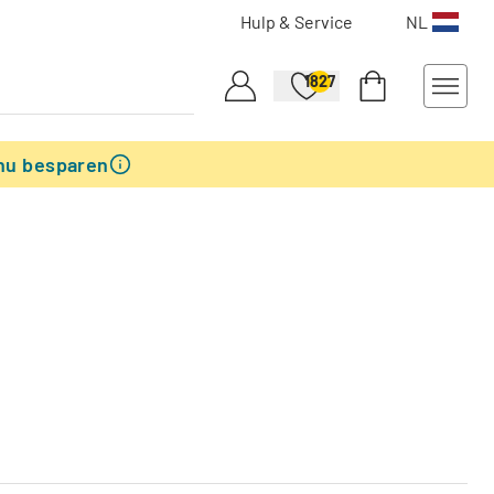
Hulp & Service
NL
1827
nu besparen