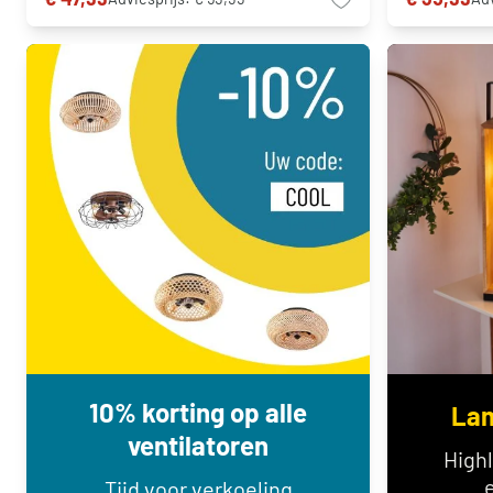
10% korting op alle
Lam
ventilatoren
High
Tijd voor verkoeling