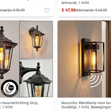
Antraciet, 1-licht
€ 47,99
iesprijs:
€ 59,99
Adviesprijs:
€ 49,99
n muurverlichting Grijs,
Boucinho Wandlamp voor bu
, 1-licht
Duidelijk, 1-licht, Bewegings