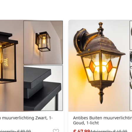
n muurverlichting Zwart, 1-
Antibes Buiten muurverlichti
Goud, 1-licht
€ 47,99
iesprijs:
€ 69,99
Adviesprijs:
€ 49,99