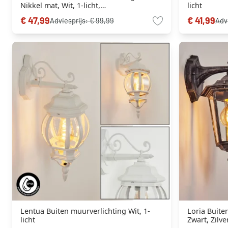
Nikkel mat, Wit, 1-licht,
licht
Afstandsbediening, Kleurwisselaar
€ 47,99
€ 41,99
Adviesprijs:
€ 99,99
Adv
Lentua Buiten muurverlichting Wit, 1-
Loria Buite
licht
Zwart, Zilver