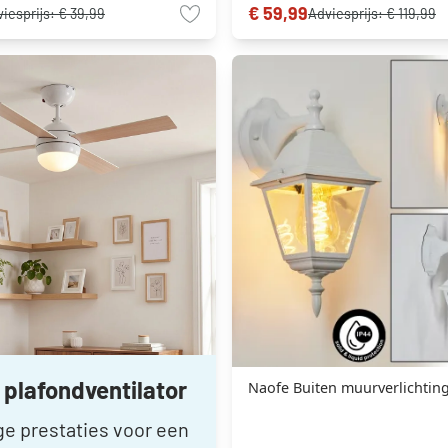
€ 59,99
iesprijs:
€ 39,99
Adviesprijs:
€ 119,99
plafondventilator
Naofe Buiten muurverlichting 
ge prestaties voor een