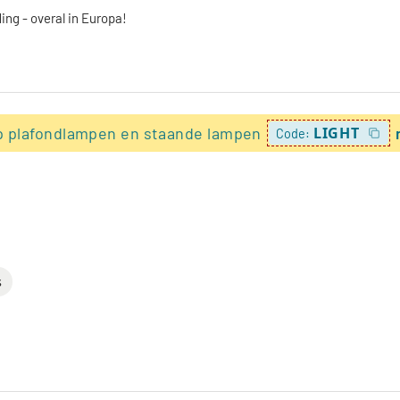
ing - overal in Europa!
p plafondlampen en staande lampen
LIGHT
Code:
s