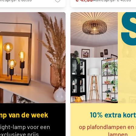
p van de week
10% extra kort
light-lamp voor een
op plafondlampen en
exclusieve prijs
lampen