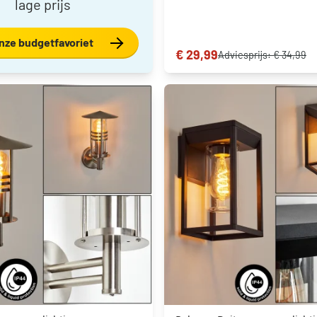
lage prijs
nze budgetfavoriet
€ 29,99
Adviesprijs:
€ 34,99