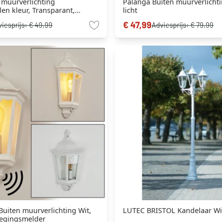
n muurverlichting
Palanga Buiten muurverlichti
len kleur, Transparant,
licht
cht
€ 47,99
iesprijs:
€ 49,99
Adviesprijs:
€ 79,99
uiten muurverlichting Wit,
LUTEC BRISTOL Kandelaar Wit,
wegingsmelder