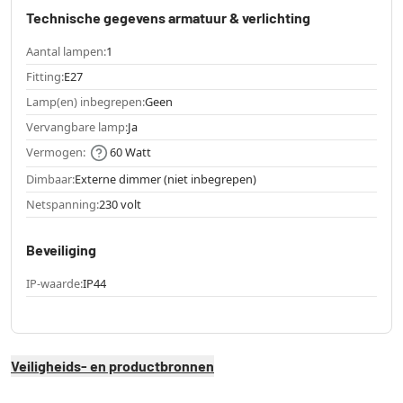
Technische gegevens armatuur & verlichting
Aantal lampen:
1
Fitting:
E27
Lamp(en) inbegrepen:
Geen
Vervangbare lamp:
Ja
Vermogen:
60 Watt
Dimbaar:
Externe dimmer (niet inbegrepen)
Netspanning:
230 volt
Beveiliging
IP-waarde:
IP44
Veiligheids- en productbronnen