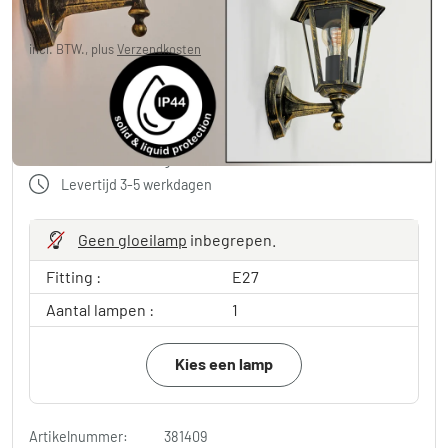
Je redt
€ 16,60
Adviesprijs:
€ 39,99
incl. BTW., plus
Verzendkosten
in winkelwagen
Gratis verzending vanaf 100€ bestelwaarde
Levertijd 3-5 werkdagen
Geen gloeilamp
inbegrepen.
Fitting :
E27
Aantal lampen :
1
Kies een lamp
Artikelnummer:
381409