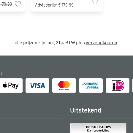
€ 79,99
Adviesprijs:
€ 179,99
alle prijzen zijn incl. 21% BTW plus
verzendkosten
.
es
Uitstekend