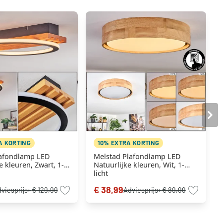
A KORTING
10% EXTRA KORTING
afondlamp LED
Melstad Plafondlamp LED
e kleuren, Zwart, 1-
Natuurlijke kleuren, Wit, 1-
licht
€ 38,99
viesprijs:
€ 129,99
Adviesprijs:
€ 89,99