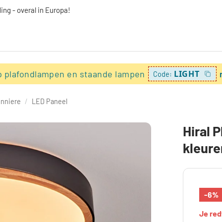
ing - overal in Europa!
p plafondlampen en staande lampen
LIGHT
Code:
onniere
/
LED Paneel
Hiral 
kleure
-6%
Je re