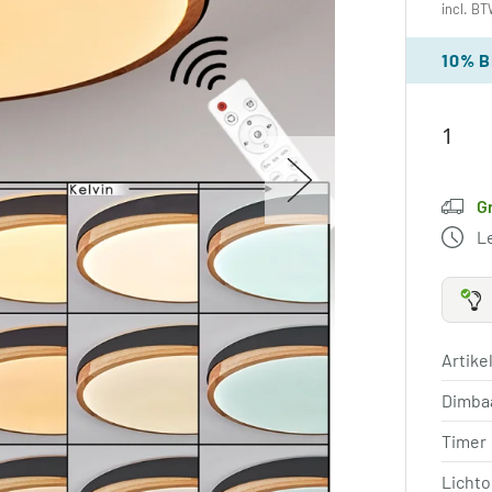
incl. BT
10% 
G
L
Artik
Dimba
Timer
Licht