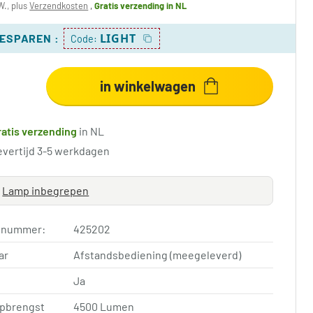
W., plus
Verzendkosten
,
Gratis verzending
in NL
LIGHT
BESPAREN
:
Code:
in winkelwagen
ratis verzending
in NL
evertijd 3-5 werkdagen
Lamp inbegrepen
elnummer:
425202
ar
Afstandsbediening (meegeleverd)
Ja
opbrengst
4500 Lumen