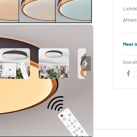
Lichtk
Afmet
Meer i
Deel di