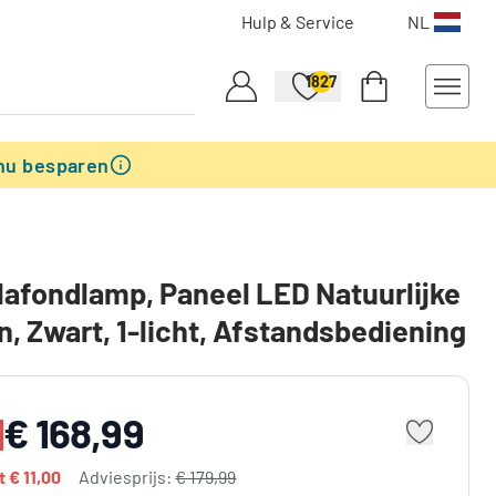
Hulp & Service
NL
1827
nu besparen
Plafondlamp, Paneel LED Natuurlijke
n, Zwart, 1-licht, Afstandsbediening
€ 168,99
dt
€ 11,00
Adviesprijs:
€ 179,99