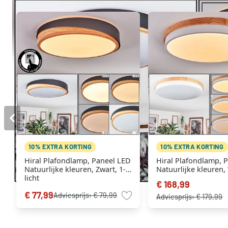
10% EXTRA KORTING
10% EXTRA KORTING
Hiral Plafondlamp, Paneel LED
Hiral Plafondlamp, 
Natuurlijke kleuren, Zwart, 1-
Natuurlijke kleuren, 
licht
licht, Afstandsbedie
€ 168,99
€ 77,99
Adviesprijs:
€ 79,99
Adviesprijs:
€ 179,99