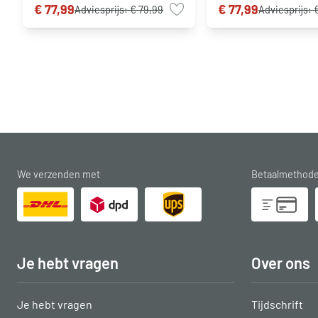
€ 77,99
€ 77,99
Adviesprijs:
€ 79,99
Adviesprijs:
We verzenden met
Betaalmethod
Je hebt vragen
Over ons
Je hebt vragen
Tijdschrift