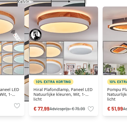
10% EXTRA KORTING
10% EXTR
Paneel LED
Hiral Plafondlamp, Paneel LED
Pompu Pl
Wit, 1-
Natuurlijke kleuren, Wit, 1-
Natuurlijk
ning
licht
licht
€ 77,99
€ 51,99
Adviesprijs:
€ 79,99
Ad