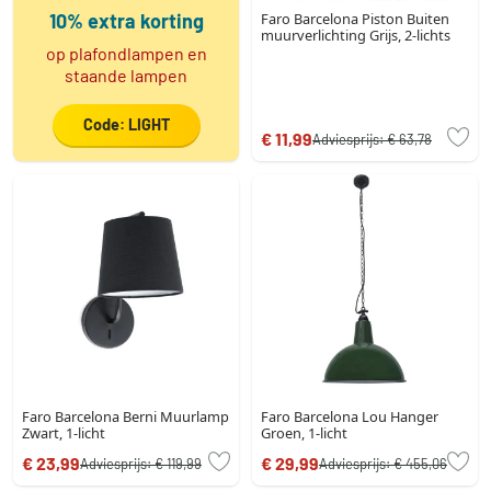
10% extra korting
Faro Barcelona Piston Buiten
muurverlichting Grijs, 2-lichts
op plafondlampen en
staande lampen
Code: LIGHT
€ 11,99
Adviesprijs:
€ 63,78
Faro Barcelona Berni Muurlamp
Faro Barcelona Lou Hanger
Zwart, 1-licht
Groen, 1-licht
€ 23,99
€ 29,99
Adviesprijs:
€ 119,99
Adviesprijs:
€ 455,06