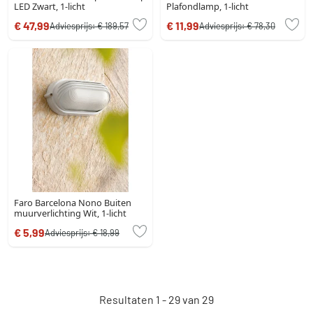
LED Zwart, 1-licht
Plafondlamp, 1-licht
€ 47,99
€ 11,99
Adviesprijs:
€ 189,57
Adviesprijs:
€ 78,30
Faro Barcelona Nono Buiten
muurverlichting Wit, 1-licht
€ 5,99
Adviesprijs:
€ 18,99
Resultaten 1 - 29 van 29