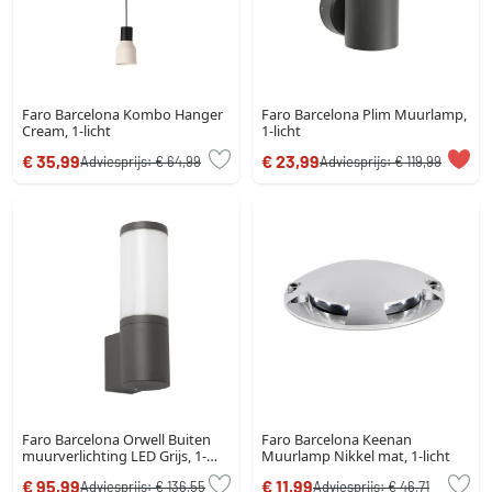
Faro Barcelona Kombo Hanger
Faro Barcelona Plim Muurlamp,
Cream, 1-licht
1-licht
€ 35,99
€ 23,99
Adviesprijs:
€ 64,99
Adviesprijs:
€ 119,99
Faro Barcelona Orwell Buiten
Faro Barcelona Keenan
muurverlichting LED Grijs, 1-
Muurlamp Nikkel mat, 1-licht
licht
€ 95,99
€ 11,99
Adviesprijs:
€ 136,55
Adviesprijs:
€ 46,71