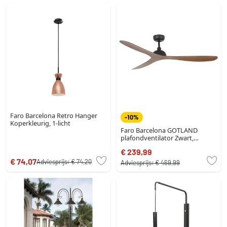
Faro Barcelona Retro Hanger
-10%
Koperkleurig, 1-licht
Faro Barcelona GOTLAND
plafondventilator Zwart,
Afstandsbediening
€ 239,99
€ 74,07
Adviesprijs:
€ 74,20
Adviesprijs:
€ 469,99