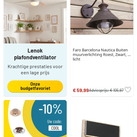
Lenok
Faro Barcelona Nautica Buiten
muurverlichting Roest, Zwart, 1-
plafondventilator
licht
Krachtige prestaties voor
een lage prijs
Onze
budgetfavoriet
€ 59,99
Adviesprijs:
€ 105,97