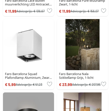
Faro Barcelona Lace Buiten
Faro Barcelona Pure Muurlamp
muurverlichting LED Antraciet,
Zwart, 1-licht
2-lichts
€ 11,99
€ 11,99
Adviesprijs:
€ 136,67
Adviesprijs:
€ 156,07
Faro Barcelona Squad
Faro Barcelona Nala
Plafondlamp Aluminium, Zwart,
Sokkellamp Grijs, 1-licht
1-licht
€ 5,99
€ 23,99
Adviesprijs:
€ 51,23
Adviesprijs:
€ 207,95