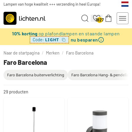
Lampen van hoge kwaliteit +++ verzending in heel Europa!
1827
10% korting
op plafondlampen en staande lampen
nu besparen
LIGHT
Code:
Naar de startpagina
/
Merken
/
Faro Barcelona
Faro Barcelona
Faro Barcelona buitenverlichting
Faro Barcelona Hang- & pendella
29
producten