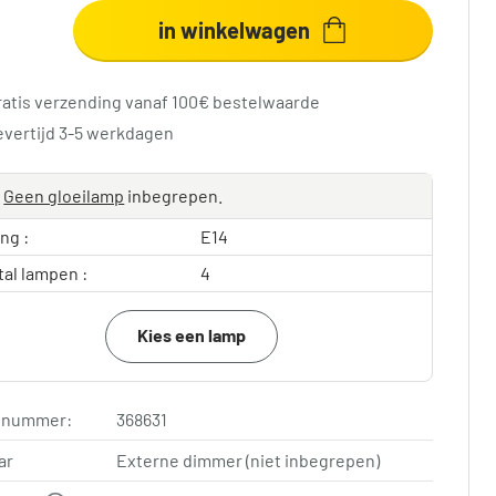
in winkelwagen
ratis verzending vanaf 100€ bestelwaarde
evertijd 3-5 werkdagen
Geen gloeilamp
inbegrepen.
ing :
E14
tal lampen :
4
Kies een lamp
elnummer:
368631
ar
Externe dimmer (niet inbegrepen)