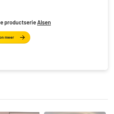
e productserie
Alsen
on meer