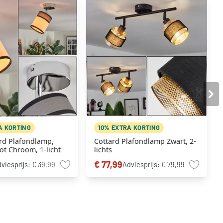
A KORTING
10% EXTRA KORTING
d Plafondlamp,
Cottard Plafondlamp Zwart, 2-
ot Chroom, 1-licht
lichts
€ 77,99
viesprijs:
€ 39,99
Adviesprijs:
€ 79,99