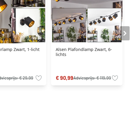
lamp Zwart, 1-licht
Alsen Plafondlamp Zwart, 6-
lichts
€ 90,99
viesprijs:
€ 29,99
Adviesprijs:
€ 119,99