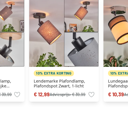
10% EXTRA KORTING
10% EXTR
dlamp,
Lendemarke Plafondlamp,
Lundegaar
ijke
Plafondspot Zwart, 1-licht
Plafondsp
ht
€ 12,99
€ 10,39
€ 39,99
Adviesprijs:
€ 39,99
Ad