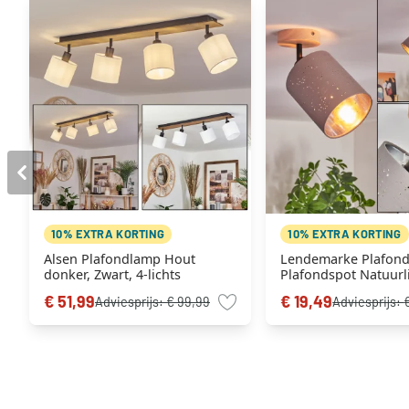
10% EXTRA KORTING
10% EXTRA KORTING
Alsen Plafondlamp Hout
Lendemarke Plafon
donker, Zwart, 4-lichts
Plafondspot Natuurl
kleuren, Zwart, 1-lic
€ 51,99
€ 19,49
Adviesprijs:
€ 99,99
Adviesprijs: