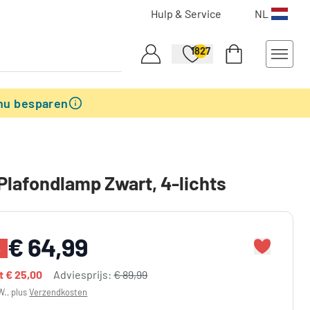
Hulp & Service
NL
1827
nu besparen
Plafondlamp Zwart, 4-lichts
€ 64,99
%
dt
€ 25,00
Adviesprijs:
€ 89,99
W., plus
Verzendkosten