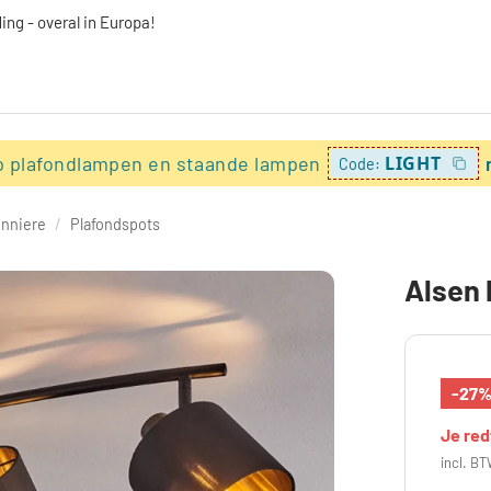
ing - overal in Europa!
p plafondlampen en staande lampen
LIGHT
Code:
onniere
/
Plafondspots
Alsen 
-27
Je re
incl. BT