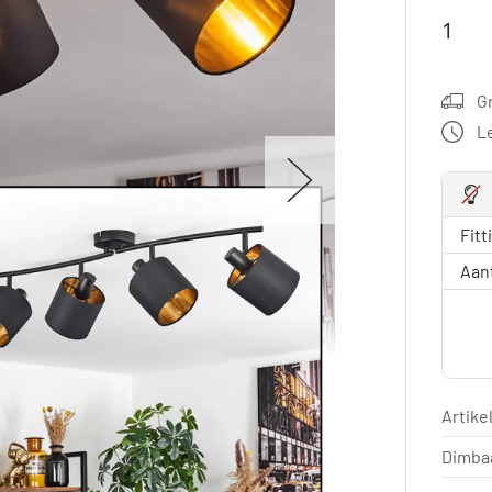
G
L
Fitt
Aan
Artik
Dimba