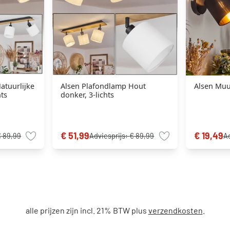
atuurlijke
Alsen Plafondlamp Hout
Alsen Muur
hts
donker, 3-lichts
€ 51,99
€ 19,49
€ 89,99
Adviesprijs:
€ 89,99
Ad
alle prijzen zijn incl. 21% BTW plus
verzendkosten
.