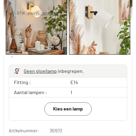
Je redt
€ 22,00
Adviesprijs:
€ 34,99
incl. BTW., plus
Verzendkosten
in winkelwagen
Gratis verzending vanaf 100€ bestelwaarde
Levertijd 3-5 werkdagen
Geen gloeilamp
inbegrepen.
Fitting :
E14
Aantal lampen :
1
Kies een lamp
Artikelnummer:
351573