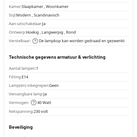
Kamer:
Slaapkamer , Woonkamer
Stijl:
Modern , Scandinavisch
Aan-uitschakelaar:
Ja
Ontwerp:
Hoekig , Langwerpig , Rond
Verstelbaar:
De lampkop kan worden gedraaid en gezwenkt
Technische gegevens armatuur & verlichting
Aantal lampen:
1
Fitting:
E14
Lamp(en) inbegrepen:
Geen
Vervangbare lamp:
Ja
Vermogen:
40 Watt
Netspanning:
230 volt
Beveiliging