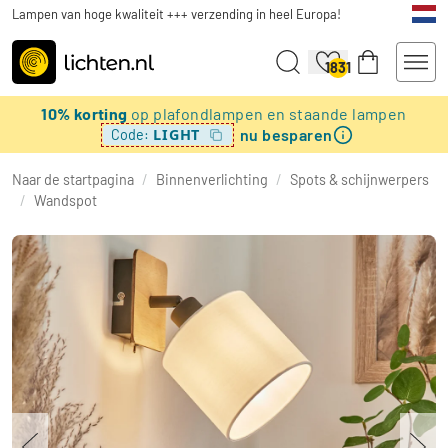
Lampen van hoge kwaliteit +++ verzending in heel Europa!
1831
10% korting
op plafondlampen en staande lampen
nu besparen
LIGHT
Code:
Naar de startpagina
/
Binnenverlichting
/
Spots & schijnwerpers
/
Wandspot