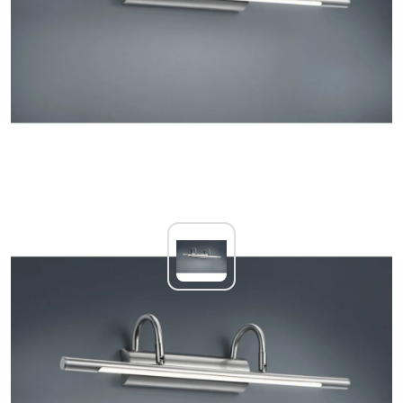
Trio CUADRO Muurlamp LED Chroom, Nikkel
mat, 1-licht