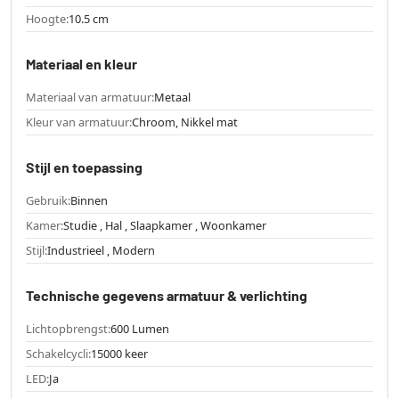
Hoogte:
10.5 cm
Materiaal en kleur
Materiaal van armatuur:
Metaal
Kleur van armatuur:
Chroom, Nikkel mat
Stijl en toepassing
Gebruik:
Binnen
Kamer:
Studie , Hal , Slaapkamer , Woonkamer
Stijl:
Industrieel , Modern
Technische gegevens armatuur & verlichting
Lichtopbrengst:
600 Lumen
Schakelcycli:
15000 keer
LED:
Ja