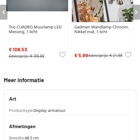
Trio CUADRO Muurlamp LED
Gadmen Wandlamp Chroom,
Messing, 1-licht
Nikkel mat, 1-licht
€ 108,53
€ 5,99
Adviesprijs:
€ 24,99
Adviesprijs:
€ 136,99
Meer informatie
Art
Producttype:
Display armatuur
Afmetingen
Breedte:
48.5 cm