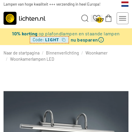
Lampen van hoge kwaliteit +++ verzending in heel Europa!
1827
10% korting
op plafondlampen en staande lampen
nu besparen
LIGHT
Code:
Naar de startpagina
/
Binnenverlichting
/
Woonkamer
/
Woonkamerlampen LED