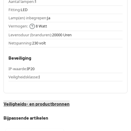
Aantal lampen:
1
Fitting:
LED
Lamp(en) inbegrepen:
Ja
Vermogen:
8 Watt
Levensduur (branduren):
20000 Uren
Netspanning:
230 volt
Beveiliging
IP-waarde:
IP20
Veiligheidsklasse:
I
Veiligheids- en productbronnen
Bijpassende artikelen