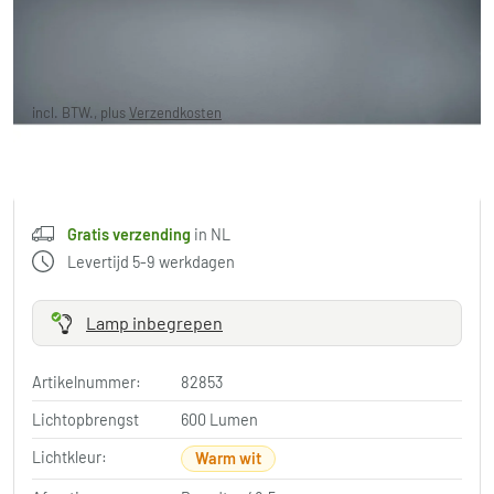
€ 108,53
-20%
Je redt
€ 28,46
Adviesprijs:
€ 136,99
incl. BTW., plus
Verzendkosten
,
Gratis verzending
in NL
in winkelwagen
Gratis verzending
in NL
Levertijd 5-9 werkdagen
Lamp inbegrepen
Artikelnummer:
82853
Lichtopbrengst
600 Lumen
Lichtkleur:
Warm wit