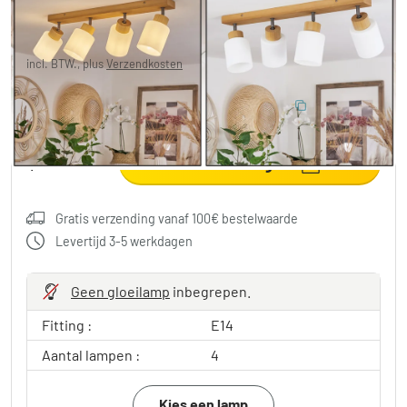
€ 83,99
-30%
Je redt
€ 36,00
Adviesprijs:
€ 119,99
incl. BTW., plus
Verzendkosten
10% BESPAREN
:
LIGHT
Code:
in winkelwagen
Gratis verzending vanaf 100€ bestelwaarde
Levertijd 3-5 werkdagen
Geen gloeilamp
inbegrepen.
Fitting :
E14
Aantal lampen :
4
Kies een lamp