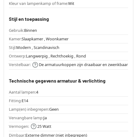
Kleur van lampenkamp of frame:
Wit
Stijl en toepassing
Gebruik:
Binnen
Kamer:
Slaapkamer , Woonkamer
Stijl:
Modern , Scandinavisch
Ontwerp:
Langwerpig , Rechthoekig , Rond
Verstelbaar:
De armatuurkoppen zijn draaibaar en zwenkbaar
Technische gegevens armatuur & verlichting
Aantal lampen:
4
Fitting:
E14
Lamp(en) inbegrepen:
Geen
Vervangbare lamp:
Ja
Vermogen:
25 Watt
Dimbaar:
Externe dimmer (niet inbegrepen)