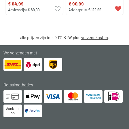
€ 64,99
€ 90,99
Adviesprijs:
€ 89,99
Adviesprijs:
€ 129,99
alle prijzen zijn incl. 21% BTW plus
verzendkosten
.
We verzenden met
Betaalmethodes
Aankoop
op
rekening