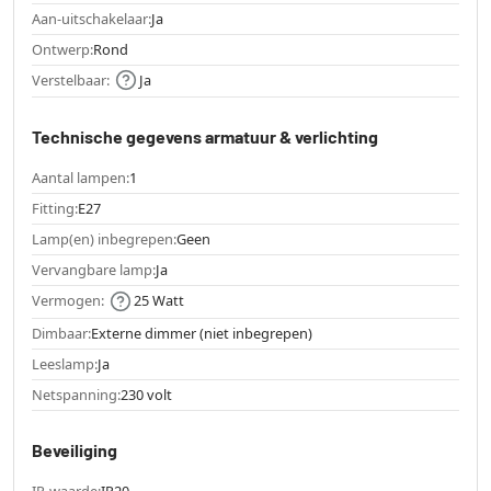
Aan-uitschakelaar:
Ja
Ontwerp:
Rond
Verstelbaar:
Ja
Technische gegevens armatuur & verlichting
Aantal lampen:
1
Fitting:
E27
Lamp(en) inbegrepen:
Geen
Vervangbare lamp:
Ja
Vermogen:
25 Watt
Dimbaar:
Externe dimmer (niet inbegrepen)
Leeslamp:
Ja
Netspanning:
230 volt
Beveiliging
IP-waarde:
IP20