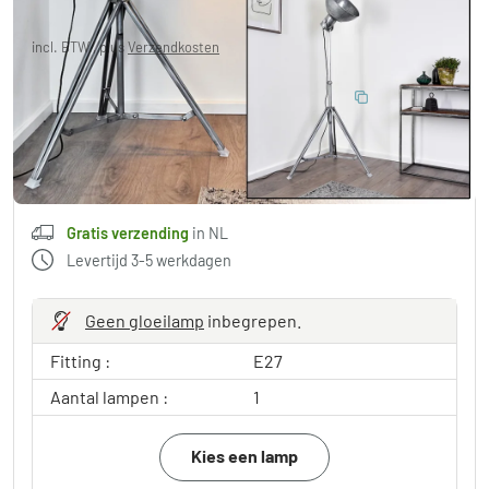
Je redt
€ 41,00
Adviesprijs:
€ 209,99
incl. BTW., plus
Verzendkosten
,
Gratis verzending
in NL
10% BESPAREN
:
LIGHT
Code:
in winkelwagen
Gratis verzending
in NL
Levertijd 3-5 werkdagen
Geen gloeilamp
inbegrepen.
Fitting :
E27
Aantal lampen :
1
Kies een lamp