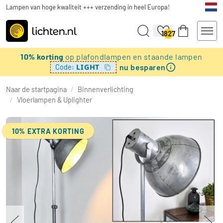
Lampen van hoge kwaliteit +++ verzending in heel Europa!
1827
10% korting
op plafondlampen en staande lampen
nu besparen
LIGHT
Code:
Naar de startpagina
/
Binnenverlichting
/
Vloerlampen & Uplighter
10% EXTRA KORTING