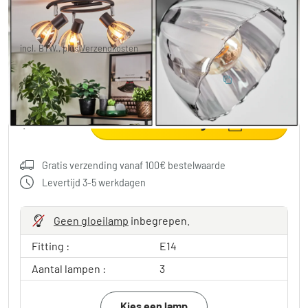
€ 59,99
-25%
Je redt
€ 20,00
Adviesprijs:
€ 79,99
incl. BTW., plus
Verzendkosten
10% BESPAREN
:
LIGHT
Code:
in winkelwagen
Gratis verzending vanaf 100€ bestelwaarde
Levertijd 3-5 werkdagen
Geen gloeilamp
inbegrepen.
Fitting :
E14
Aantal lampen :
3
Kies een lamp