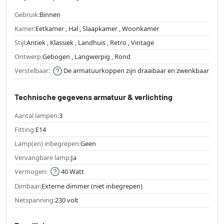
Gebruik:
Binnen
Kamer:
Eetkamer , Hal , Slaapkamer , Woonkamer
Stijl:
Antiek , Klassiek , Landhuis , Retro , Vintage
Ontwerp:
Gebogen , Langwerpig , Rond
Verstelbaar:
De armatuurkoppen zijn draaibaar en zwenkbaar
Technische gegevens armatuur & verlichting
Aantal lampen:
3
Fitting:
E14
Lamp(en) inbegrepen:
Geen
Vervangbare lamp:
Ja
Vermogen:
40 Watt
Dimbaar:
Externe dimmer (niet inbegrepen)
Netspanning:
230 volt