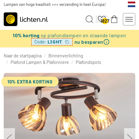
Lampen van hoge kwaliteit +++ verzending in heel Europa!
1827
10% korting
op plafondlampen en staande lampen
nu besparen
LIGHT
Code:
Naar de startpagina
/
Binnenverlichting
/
Plafond Lampen & Plafonniere
/
Plafondspots
10% EXTRA KORTING