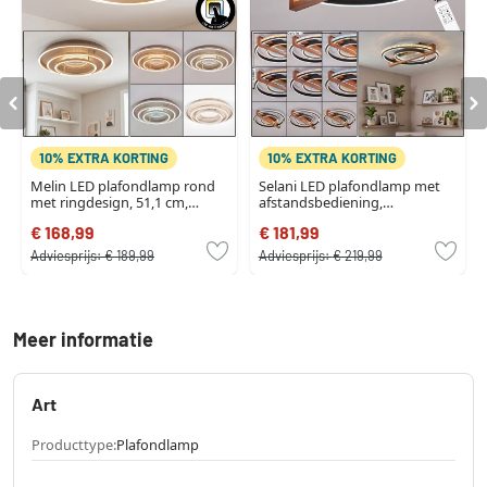
10% EXTRA KORTING
10% EXTRA KORTING
Melin LED plafondlamp rond
Selani LED plafondlamp met
met ringdesign, 51,1 cm,
afstandsbediening,
instelbare lichtkleur
ringdesign, 2700-6500 Kelvin
€ 168,99
€ 181,99
Adviesprijs:
€ 189,99
Adviesprijs:
€ 219,99
Meer informatie
Art
Producttype:
Plafondlamp