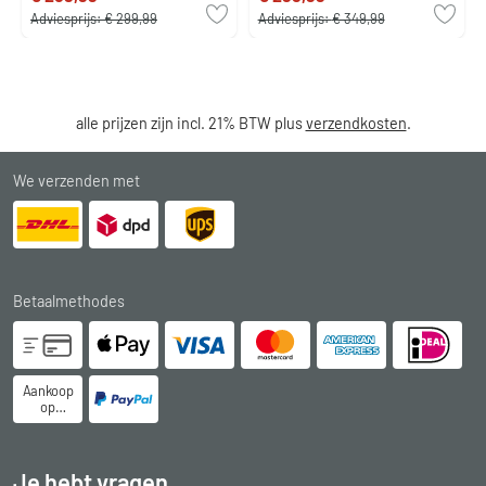
Adviesprijs:
€ 299,99
Adviesprijs:
€ 349,99
alle prijzen zijn incl. 21% BTW plus
verzendkosten
.
We verzenden met
Betaalmethodes
Aankoop
op
rekening
Je hebt vragen