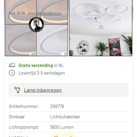
Je redt
€ 6,00
Adviesprijs:
€ 239,99
incl. BTW., plus
Verzendkosten
,
Gratis verzending
in NL
10% BESPAREN
:
LIGHT
Code:
in winkelwagen
Gratis verzending
in NL
Levertijd 3-5 werkdagen
Lamp inbegrepen
Artikelnummer:
288778
Dimbaar
Lichtschakelaar
Lichtopbrengst
5600 Lumen