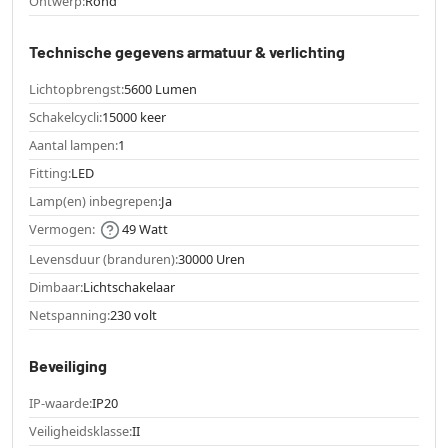
Ontwerp:
Rond
Technische gegevens armatuur & verlichting
Lichtopbrengst:
5600 Lumen
Schakelcycli:
15000 keer
Aantal lampen:
1
Fitting:
LED
Lamp(en) inbegrepen:
Ja
Vermogen:
49 Watt
Levensduur (branduren):
30000 Uren
Dimbaar:
Lichtschakelaar
Netspanning:
230 volt
Beveiliging
IP-waarde:
IP20
Veiligheidsklasse:
II