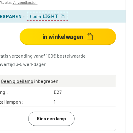
W., plus
Verzendkosten
LIGHT
BESPAREN
:
Code:
in winkelwagen
ratis verzending vanaf 100€ bestelwaarde
evertijd 3-5 werkdagen
Geen gloeilamp
inbegrepen.
ing :
E27
tal lampen :
1
Kies een lamp