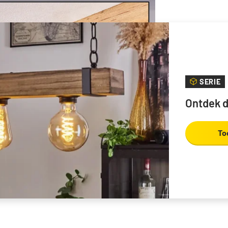
SERIE
Ontdek d
To