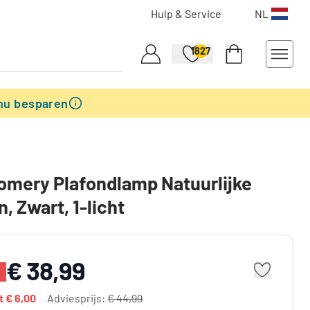
Hulp & Service
NL
1827
nu besparen
mery Plafondlamp Natuurlijke
n, Zwart, 1-licht
€ 38,99
dt
€ 6,00
Adviesprijs:
€ 44,99