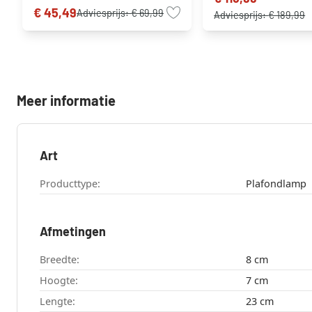
€ 45,49
Adviesprijs:
€ 69,99
Adviesprijs:
€ 189,99
Meer informatie
Art
Producttype:
Plafondlamp
Afmetingen
Breedte:
8 cm
Hoogte:
7 cm
Lengte:
23 cm