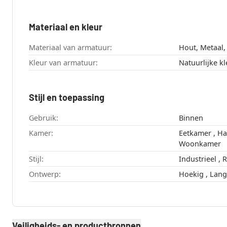
Materiaal en kleur
Materiaal van armatuur:
Hout, Metaal
Kleur van armatuur:
Natuurlijke k
Stijl en toepassing
Gebruik:
Binnen
Kamer:
Eetkamer , Hal , Slaapkamer ,
Woonkamer
Stijl:
Indu
Ontwerp:
Hoekig ,
Veiligheids- en productbronnen