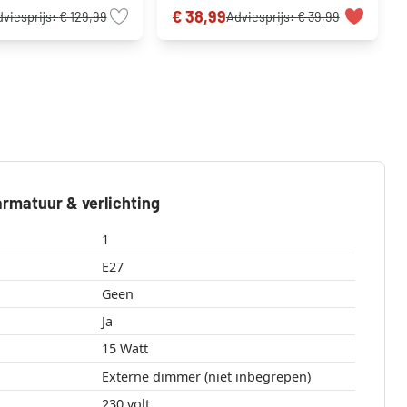
€ 38,99
viesprijs:
€ 129,99
Adviesprijs:
€ 39,99
rmatuur & verlichting
1
E27
Geen
Ja
15 Watt
Externe dimmer (niet inbegrepen)
230 volt