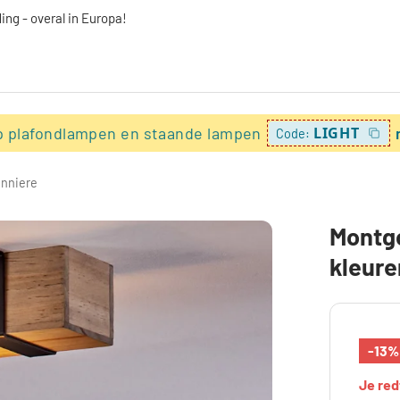
ing - overal in Europa!
p plafondlampen en staande lampen
LIGHT
Code:
onniere
Montgo
kleure
-13%
Je re