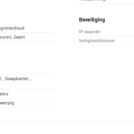
Beveiliging
, grenenhout
IP-waarde:
leuren, Zwart
Veiligheidsklasse:
strieel , Retro
 Langwerpig