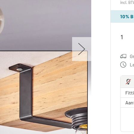
incl. BT
10% 
G
L
Fitt
Aan