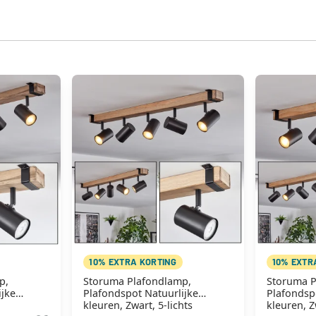
10% EXTRA KORTING
10% EXTR
p,
Storuma Plafondlamp,
Storuma P
ijke
Plafondspot Natuurlijke
Plafondsp
hts
kleuren, Zwart, 5-lichts
kleuren, Z