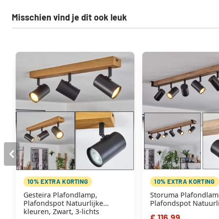
Misschien vind je dit ook leuk
10% EXTRA KORTING
10% EXTRA KORTING
Gesteira Plafondlamp,
Storuma Plafondlam
Plafondspot Natuurlijke
Plafondspot Natuurl
kleuren, Zwart, 3-lichts
kleuren, Zwart, 6-lic
€ 116,99