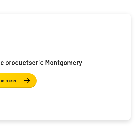
e productserie
Montgomery
on meer