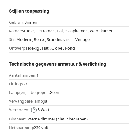
Stijl en toepassing
Gebruik:
Binnen
Kamer:
Studie , Eetkamer , Hal , Slaapkamer , Woonkamer
Stijl:
Modern , Retro , Scandinavisch , Vintage
Ontwerp:
Hoekig , Flat , Globe , Rond
Technische gegevens armatuur & verlichting
Aantal lampen:
1
Fitting:
G9
Lamp(en) inbegrepen:
Geen
Vervangbare lamp:
Ja
Vermogen:
5 Watt
Dimbaar:
Externe dimmer (niet inbegrepen)
Netspanning:
230 volt