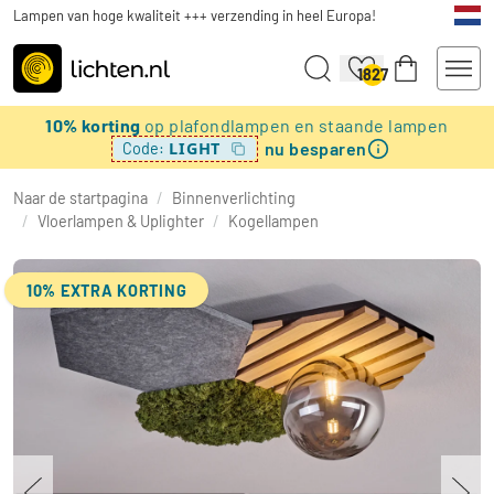
Lampen van hoge kwaliteit +++ verzending in heel Europa!
1827
10% korting
op plafondlampen en staande lampen
nu besparen
LIGHT
Code:
Naar de startpagina
/
Binnenverlichting
/
Vloerlampen & Uplighter
/
Kogellampen
10% EXTRA KORTING