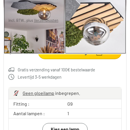
€ 95,99
-26%
Je redt
€ 34,00
Adviesprijs:
€ 129,99
incl. BTW., plus
Verzendkosten
10% BESPAREN
:
LIGHT
Code:
in winkelwagen
Gratis verzending vanaf 100€ bestelwaarde
Levertijd 3-5 werkdagen
Geen gloeilamp
inbegrepen.
Fitting :
G9
Aantal lampen :
1
Kies een lamp