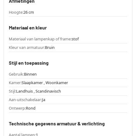
Afmetingen
Hoogte:
26 cm
Materiaal en kleur
Materiaal van lampenkap of frame:
stof
Kleur van armatuur:
Bruin
Stijl en toepassing
Gebruik:
Binnen
Kamer:
Slaapkamer , Woonkamer
Stijl:
Landhuis , Scandinavisch
Aan-uitschakelaar:
Ja
Ontwerp:
Rond
Technische gegevens armatuur & verlichting
Aantal lampen:
1