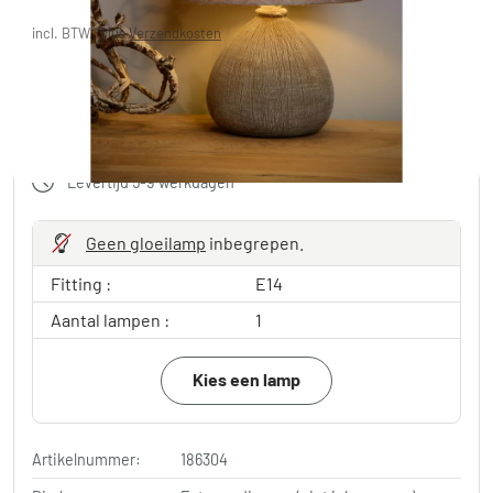
incl. BTW., plus
Verzendkosten
in winkelwagen
Gratis verzending vanaf 100€ bestelwaarde
Levertijd 5-9 werkdagen
Geen gloeilamp
inbegrepen.
Fitting :
E14
Aantal lampen :
1
Kies een lamp
Artikelnummer:
186304