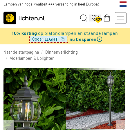
Lampen van hoge kwaliteit +++ verzending in heel Europa!
1827
10% korting
op plafondlampen en staande lampen
nu besparen
LIGHT
Code:
Naar de startpagina
/
Binnenverlichting
/
Vloerlampen & Uplighter