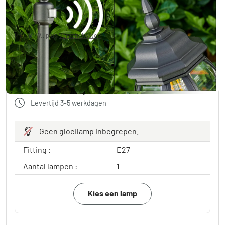
€ 77,99
-40%
Je redt
€ 52,00
Adviesprijs:
€ 129,99
incl. BTW., plus
Verzendkosten
in winkelwagen
Gratis verzending vanaf 100€ bestelwaarde
Levertijd 3-5 werkdagen
Geen gloeilamp
inbegrepen.
Fitting :
E27
Aantal lampen :
1
Kies een lamp