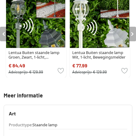
Lentua Buiten staande lamp
Lentua Buiten staande lamp
Groen, Zwart, 1-licht,
Wit, 1-licht, Bewegingsmelder
Bewegingsmelder
€ 84,49
€ 77,99
Adviesprijs:
€ 129,99
Adviesprijs:
€ 129,99
Meer informatie
Art
Producttype:
Staande lamp