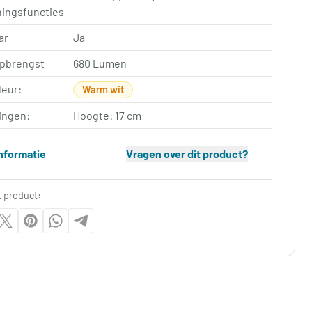
ningsfuncties
ar
Ja
opbrengst
680 Lumen
leur:
Warm wit
ingen:
Hoogte: 17 cm
nformatie
Vragen over dit product?
t product: