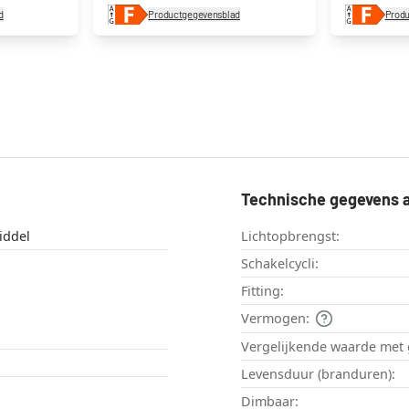
d
Productgegevensblad
Prod
Technische gegevens a
iddel
Lichtopbrengst:
Schakelcycli:
Fitting:
Vermogen:
Vergelijkende waarde met 
Levensduur (branduren):
Dimbaar: