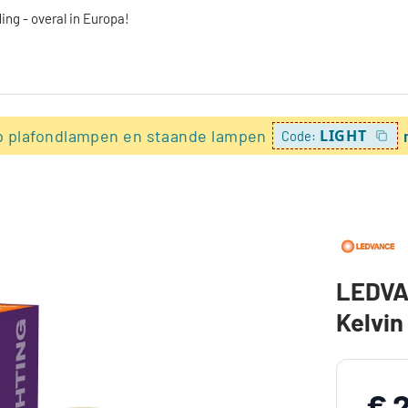
ing - overal in Europa!
p plafondlampen en staande lampen
LIGHT
Code:
LEDVA
Kelvi
€ 