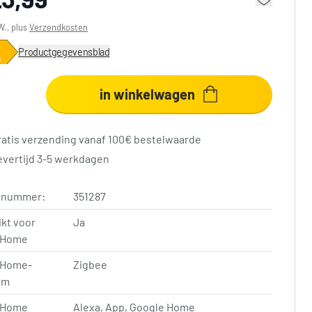
W., plus
Verzendkosten
Productgegevensblad
in winkelwagen
ratis verzending vanaf 100€ bestelwaarde
evertijd 3-5 werkdagen
elnummer:
351287
kt voor
Ja
 Home
 Home-
Zigbee
em
 Home
Alexa, App, Google Home