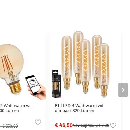
.5 Watt warm wit
E14 LED 4 Watt warm wit
500 Lumen
dimbaar 320 Lumen
€ 46,50
Adviesprijs:
€ 116,99
s:
€ 539,99