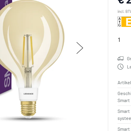
incl. BT
G
L
Artik
Geschi
Smart
Smart
syste
Smart