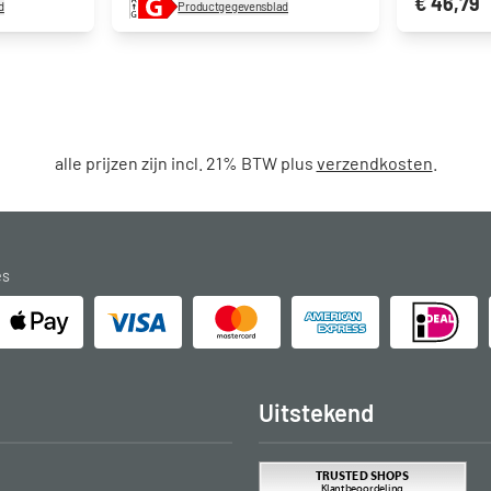
€ 46,79
d
Productgegevensblad
alle prijzen zijn incl. 21% BTW plus
verzendkosten
.
es
Uitstekend