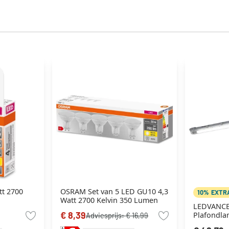
t 2700
OSRAM Set van 5 LED GU10 4,3
10% EXTR
Watt 2700 Kelvin 350 Lumen
LEDVANC
€ 8,39
Plafondlam
Adviesprijs:
€ 16,99