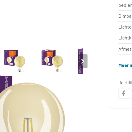
bedie
Dimba
Licht
Lichtk
Afmet
Meer i
Deel di