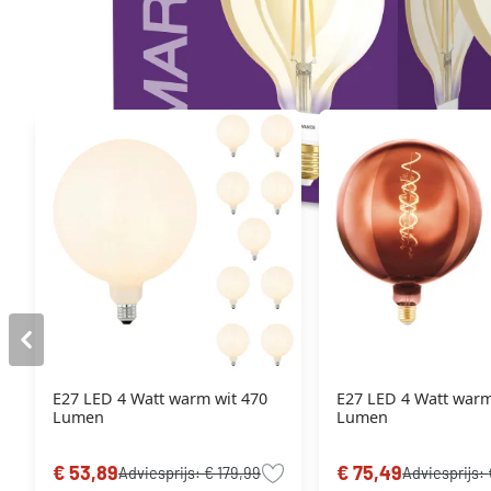
Misschien vind je dit ook leuk
E27 LED 4 Watt warm wit 470
E27 LED 4 Watt warm
Lumen
Lumen
€ 53,89
€ 75,49
Adviesprijs:
€ 179,99
Adviesprijs: