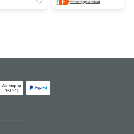
Productgegevensblad
Aankoop op
rekening