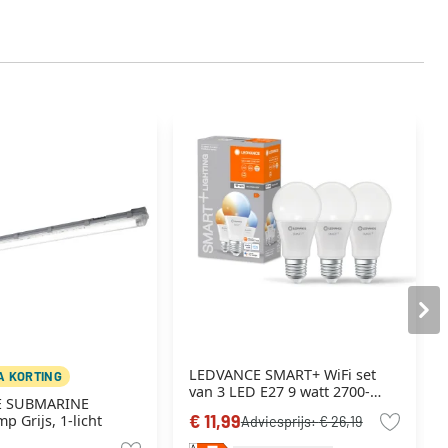
LEDVANCE SMART+ WiFi set
A KORTING
van 3 LED E27 9 watt 2700-
E SUBMARINE
6500 Kelvin 806 lumen
€ 11,99
p Grijs, 1-licht
Adviesprijs:
€ 26,19