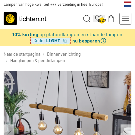
Lampen van hoge kwaliteit +++ verzending in heel Europa!
1827
10% korting
op plafondlampen en staande lampen
nu besparen
LIGHT
Code:
Naar de startpagina
/
Binnenverlichting
/
Hanglampen & pendellampen