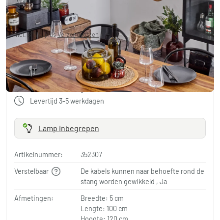
€ 64,99
-61%
Je redt
€ 105,96
Adviesprijs:
€ 170,95
incl. BTW., plus
Verzendkosten
in winkelwagen
Gratis verzending vanaf 100€ bestelwaarde
Levertijd 3-5 werkdagen
Lamp inbegrepen
Artikelnummer:
352307
Verstelbaar
De kabels kunnen naar behoefte rond de
stang worden gewikkeld , Ja
Afmetingen:
Breedte: 5 cm
Lengte: 100 cm
Hoogte: 120 cm