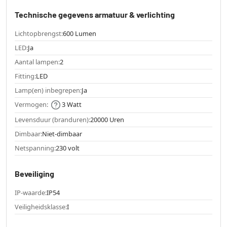
Technische gegevens armatuur & verlichting
Lichtopbrengst:
600 Lumen
LED:
Ja
Aantal lampen:
2
Fitting:
LED
Lamp(en) inbegrepen:
Ja
Vermogen:
3 Watt
Levensduur (branduren):
20000 Uren
Dimbaar:
Niet-dimbaar
Netspanning:
230 volt
Beveiliging
IP-waarde:
IP54
Veiligheidsklasse:
I