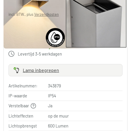
Je redt
€ 13,00
Adviesprijs:
€ 129,99
incl. BTW., plus
Verzendkosten
,
Gratis verzending
in NL
in winkelwagen
Gratis verzending
in NL
Levertijd 3-5 werkdagen
Lamp inbegrepen
Artikelnummer:
343879
IP-waarde
IP54
Verstelbaar
Ja
Lichteffecten
op de muur
Lichtopbrengst
600 Lumen