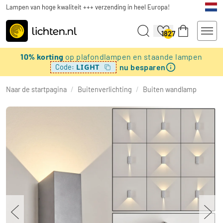
Lampen van hoge kwaliteit +++ verzending in heel Europa!
1827
10% korting
op plafondlampen en staande lampen
nu besparen
LIGHT
Code:
Naar de startpagina
/
Buitenverlichting
/
Buiten wandlamp