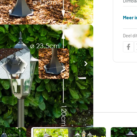
Dimba
Meer i
Deel di