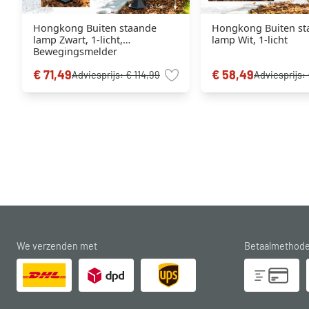
Hongkong Buiten staande
Hongkong Buiten st
lamp Zwart, 1-licht,
lamp Wit, 1-licht
Bewegingsmelder
€ 71,49
€ 58,49
Adviesprijs:
€ 114,99
Adviesprijs:
We verzenden met
Betaalmethod