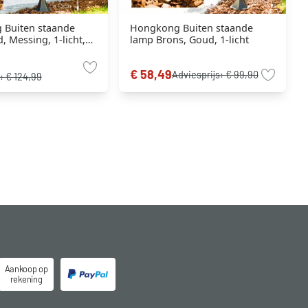
Buiten staande
Hongkong Buiten staande
 Messing, 1-licht,
lamp Brons, Goud, 1-licht
smelder
€ 58,49
Adviesprijs:
€ 99,90
s:
€ 124,99
Aankoop op
rekening