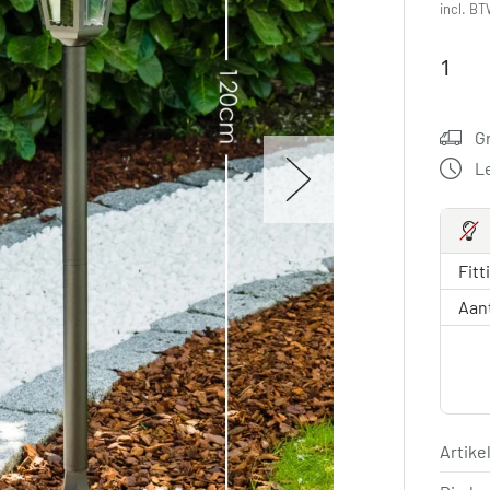
incl. BT
G
L
Fitt
Aan
Artik