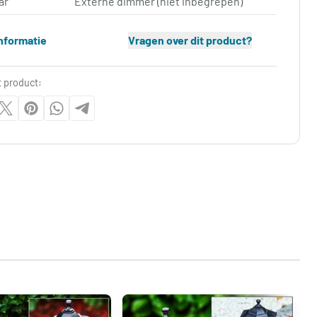
ar
Externe dimmer (niet inbegrepen)
nformatie
Vragen over dit product?
t product: