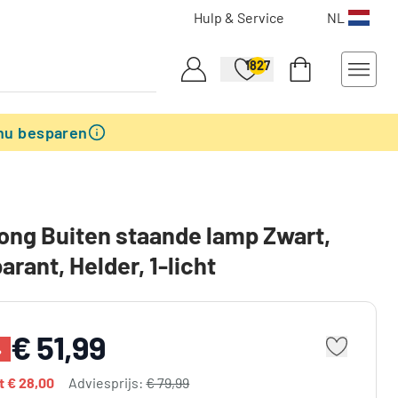
Hulp & Service
NL
1827
nu besparen
ng Buiten staande lamp Zwart,
arant, Helder, 1-licht
€ 51,99
%
dt
€ 28,00
Adviesprijs:
€ 79,99