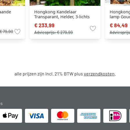
aande
Hongkong Kandelaar
Hongkong 
Transparant, Helder, 3-lichts
lamp Goud,
Beweging
€ 233,99
€ 84,49
€ 79,90
Adviesprijs:
€ 279,99
Adviesprij
alle prijzen zijn incl. 21% BTW plus
verzendkosten
.
es