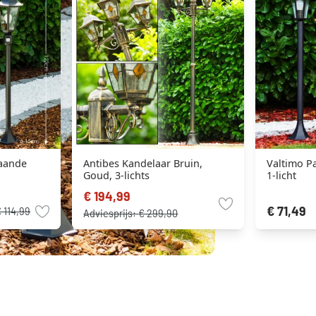
aande
Antibes Kandelaar Bruin,
Valtimo Pa
Goud, 3-lichts
1-licht
€ 194,99
€ 71,49
 114,99
Adviesprijs:
€ 299,90