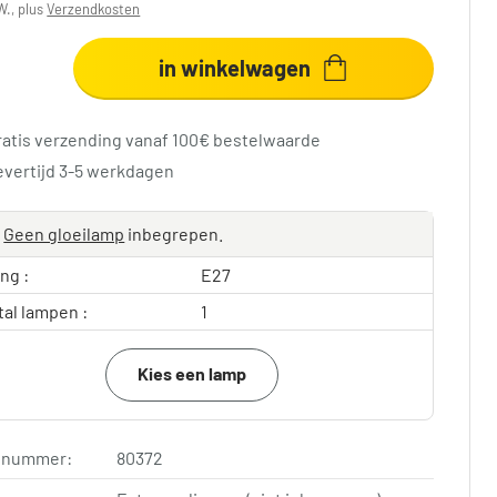
W., plus
Verzendkosten
in winkelwagen
ratis verzending vanaf 100€ bestelwaarde
evertijd 3-5 werkdagen
Geen gloeilamp
inbegrepen.
ing :
E27
tal lampen :
1
Kies een lamp
elnummer:
80372