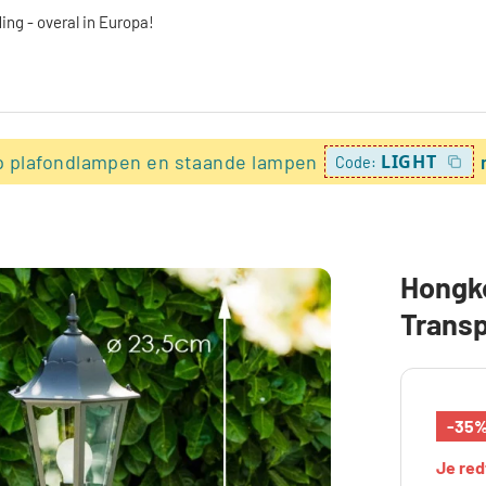
ing - overal in Europa!
p plafondlampen en staande lampen
LIGHT
Code:
Hongko
Transp
-35
Je re