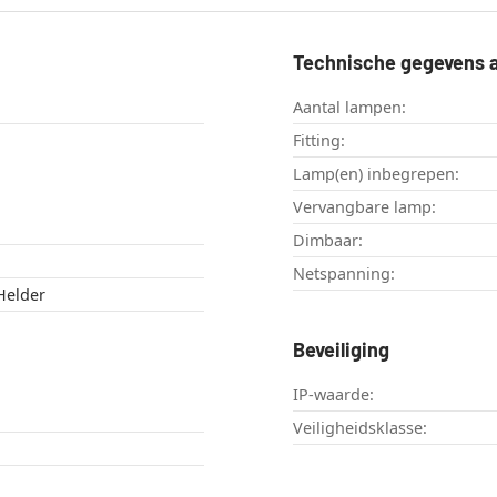
Technische gegevens a
Aantal lampen:
Fitting:
Lamp(en) inbegrepen:
Vervangbare lamp:
Dimbaar:
Netspanning:
Helder
Beveiliging
IP-waarde:
Veiligheidsklasse: