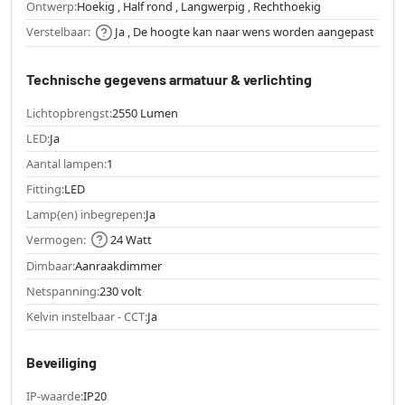
Ontwerp:
Hoekig , Half rond , Langwerpig , Rechthoekig
Verstelbaar:
Ja , De hoogte kan naar wens worden aangepast
Technische gegevens armatuur & verlichting
Lichtopbrengst:
2550 Lumen
LED:
Ja
Aantal lampen:
1
Fitting:
LED
Lamp(en) inbegrepen:
Ja
Vermogen:
24 Watt
Dimbaar:
Aanraakdimmer
Netspanning:
230 volt
Kelvin instelbaar - CCT:
Ja
Beveiliging
IP-waarde:
IP20