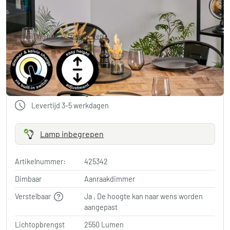
€ 103,99
-58%
Je redt
€ 146,00
Adviesprijs:
€ 249,99
incl. BTW., plus
Verzendkosten
,
Gratis verzending
in NL
in winkelwagen
Gratis verzending
in NL
Levertijd 3-5 werkdagen
Lamp inbegrepen
Artikelnummer:
425342
Dimbaar
Aanraakdimmer
Verstelbaar
Ja , De hoogte kan naar wens worden
aangepast
Lichtopbrengst
2550 Lumen