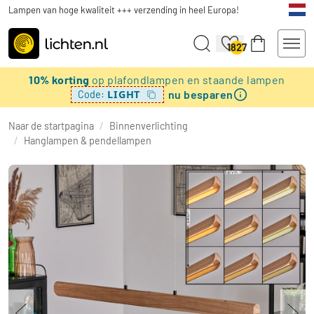
Lampen van hoge kwaliteit +++ verzending in heel Europa!
1827
10% korting
op plafondlampen en staande lampen
nu besparen
LIGHT
Code:
Naar de startpagina
/
Binnenverlichting
/
Hanglampen & pendellampen