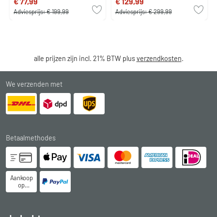
€ 77,99
€ 129,99
Adviesprijs:
€ 199,99
Adviesprijs:
€ 299,99
alle prijzen zijn incl. 21% BTW plus
verzendkosten
.
We verzenden met
Betaalmethodes
Aankoop
op
rekening