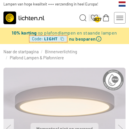
Lampen van hoge kwaliteit +++ verzending in heel Europa!
1827
10% korting
op plafondlampen en staande lampen
nu besparen
LIGHT
Code:
Naar de startpagina
/
Binnenverlichting
/
Plafond Lampen & Plafonniere
Momenteel niet op voorraad