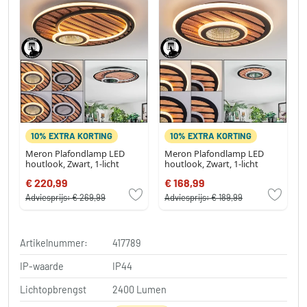
10% EXTRA KORTING
10% EXTRA KORTING
Meron Plafondlamp LED
Meron Plafondlamp LED
houtlook, Zwart, 1-licht
houtlook, Zwart, 1-licht
€ 220,99
€ 168,99
Adviesprijs:
€ 269,99
Adviesprijs:
€ 189,99
Artikelnummer:
417789
IP-waarde
IP44
Lichtopbrengst
2400 Lumen