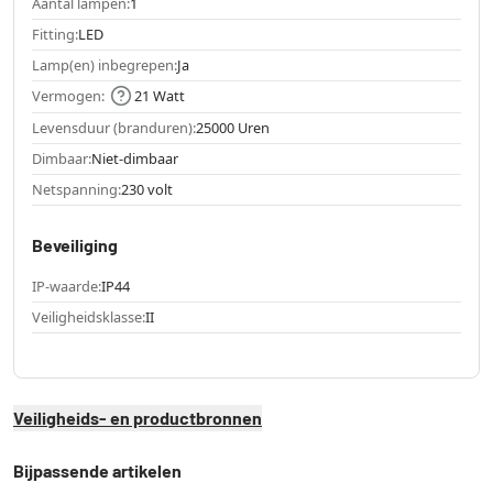
Aantal lampen:
1
Fitting:
LED
Lamp(en) inbegrepen:
Ja
Vermogen:
21 Watt
Levensduur (branduren):
25000 Uren
Dimbaar:
Niet-dimbaar
Netspanning:
230 volt
Beveiliging
IP-waarde:
IP44
Veiligheidsklasse:
II
Veiligheids- en productbronnen
Bijpassende artikelen