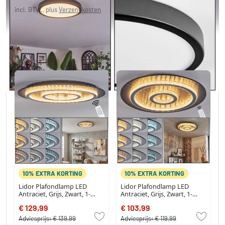
incl. BTW., plus
Verzendkosten
Momenteel niet op voorraad
Misschien vind je dit ook leuk?
10% EXTRA KORTING
10% EXTRA KORTING
Lidor Plafondlamp LED
Lidor Plafondlamp LED
Antraciet, Grijs, Zwart, 1-
Antraciet, Grijs, Zwart, 1-
licht, Afstandsbediening
licht, Afstandsbediening
€ 129,99
€ 103,99
Adviesprijs:
€ 139,99
Adviesprijs:
€ 119,99