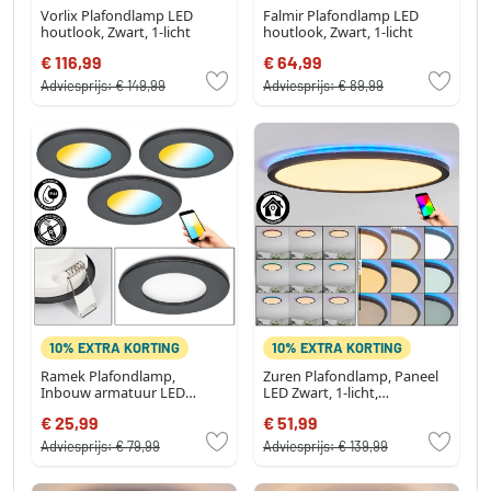
Vorlix Plafondlamp LED
Falmir Plafondlamp LED
houtlook, Zwart, 1-licht
houtlook, Zwart, 1-licht
€ 116,99
€ 64,99
Adviesprijs:
€ 149,99
Adviesprijs:
€ 89,99
10% EXTRA KORTING
10% EXTRA KORTING
Ramek Plafondlamp,
Zuren Plafondlamp, Paneel
Inbouw armatuur LED
LED Zwart, 1-licht,
Zwart, 3-lichts
Kleurwisselaar
€ 25,99
€ 51,99
Adviesprijs:
€ 79,99
Adviesprijs:
€ 139,99